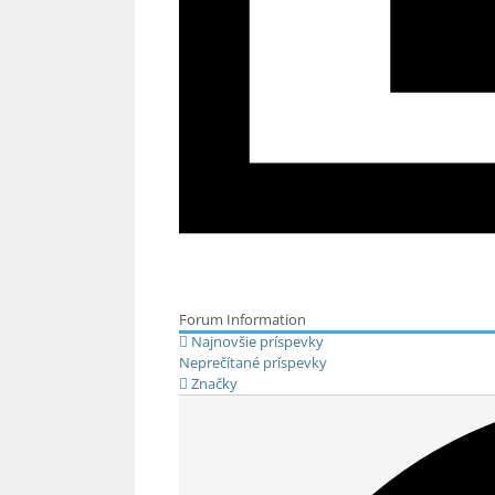
Forum Information
Najnovšie príspevky
Neprečítané príspevky
Značky