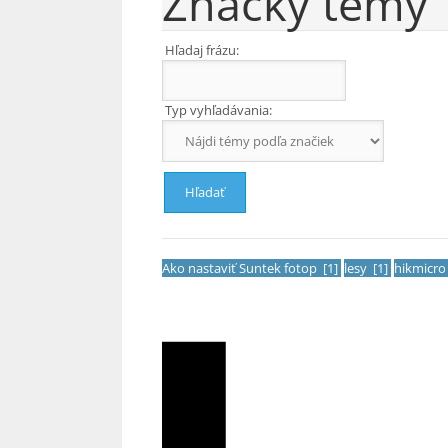
Značky témy
Hľadaj frázu:
Typ vyhľadávania:
Ako nastaviť Suntek fotop [1]
lesy [1]
hikmicro