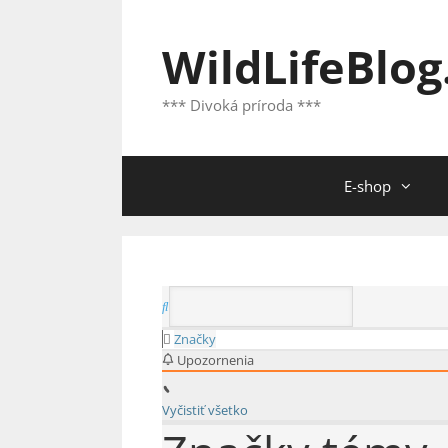
Preskočiť
na
WildLifeBlog
obsah
*** Divoká príroda ***
E-shop
Značky
Upozornenia
Vyčistiť všetko