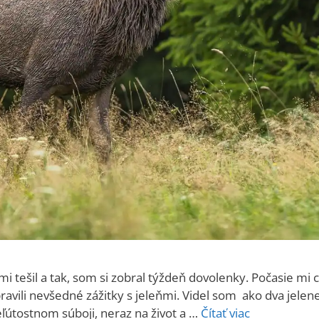
i tešil a tak, som si zobral týždeň dovolenky. Počasie mi 
pravili nevšedné zážitky s jeleňmi. Videl som ako dva jele
eľútostnom súboji, neraz na život a …
Čítať viac