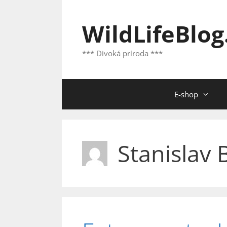
Preskočiť
na
WildLifeBlog
obsah
*** Divoká príroda ***
E-shop
Stanislav 