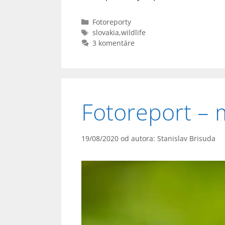
Kategórie
Fotoreporty
Značky
slovakia
,
wildlife
3 komentáre
Fotoreport – 
19/08/2020
od autora:
Stanislav Brisuda