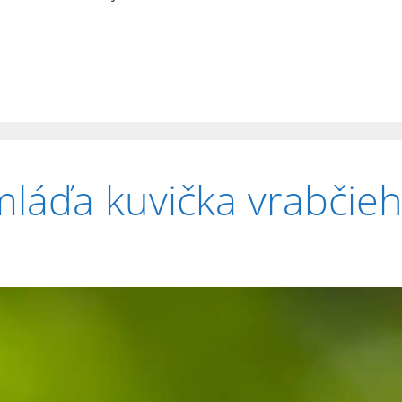
mláďa kuvička vrabčie