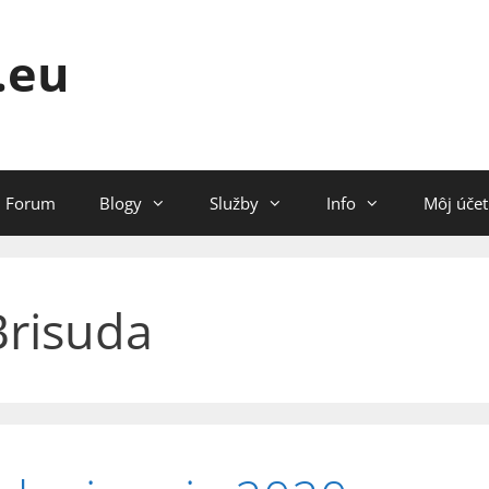
.eu
Forum
Blogy
Služby
Info
Môj účet
Brisuda