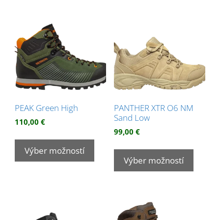
PEAK Green High
PANTHER XTR O6 NM
Sand Low
110,00
€
99,00
€
Tento
Tento
produkt
Výber možností
produk
Výber možností
má
má
viacero
viacer
variantov.
variant
Možnosti
Možnos
si