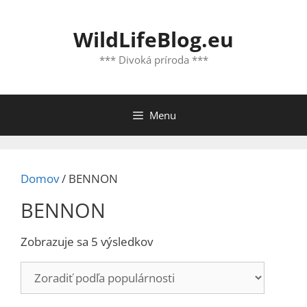
Preskočiť
na
WildLifeBlog.eu
obsah
*** Divoká príroda ***
Menu
Domov
/ BENNON
BENNON
Zoradené
Zobrazuje sa 5 výsledkov
podľa
popularity