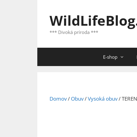
Preskočiť
na
WildLifeBlog
obsah
*** Divoká príroda ***
E-shop
Domov
/
Obuv
/
Vysoká obuv
/ TERE