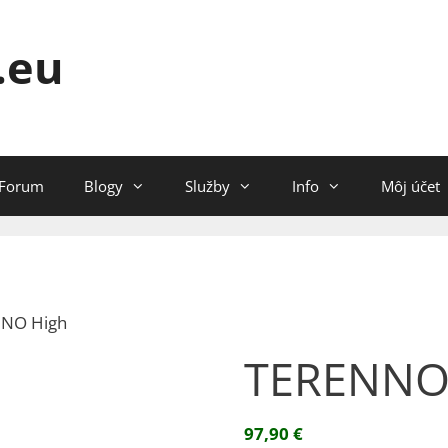
.eu
Forum
Blogy
Služby
Info
Môj účet
NNO High
TERENNO
97,90
€