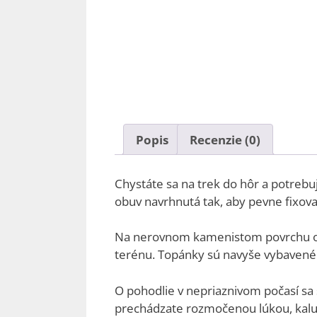
Popis
Recenzie (0)
Chystáte sa na trek do hôr a potrebuj
obuv navrhnutá tak, aby pevne fixova
Na nerovnom kamenistom povrchu o
terénu. Topánky sú navyše vybaven
O pohodlie v nepriaznivom počasí 
prechádzate rozmočenou lúkou, kalu