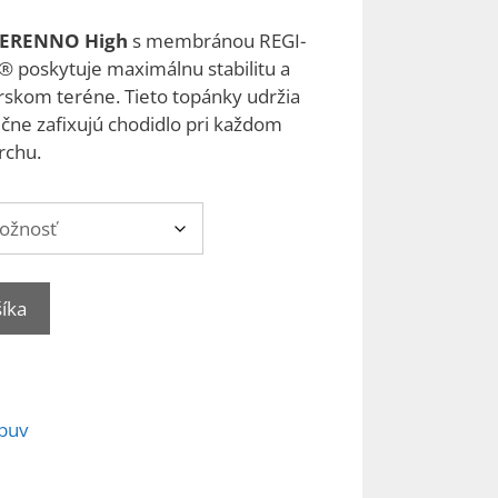
ERENNO High
s membránou REGI-
 poskytuje maximálnu stabilitu a
rskom teréne. Tieto topánky udržia
čne zafixujú chodidlo pri každom
rchu.
šíka
buv