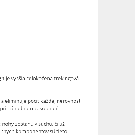
gh
je vyššia celokožená trekingová
y a eliminuje pocit každej nerovnosti
 pri náhodnom zakopnutí.
še nohy zostanú v suchu, či už
itných komponentov sú tieto