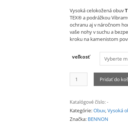
Vysoká celokožená obuv
T
TEX® a podrážkou Vibram®
ochranu aj v náročnom ho
vaše nohy v suchu a bezpe
kroku na kamenistom pov
veľkosť
množstvo
Pridať do ko
TERENNO
High
Katalógové číslo:
-
Kategórie:
Obuv
,
Vysoká o
Značka:
BENNON