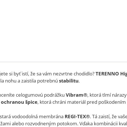
ete si byť istí, že sa vám nezvrtne chodidlo?
TERENNO Hi
la nohu a zaistila potrebnú
stabilitu
.
ceníte celogumovú podrážku
Vibram®
, ktorá tlmí náraz
é
ochranou špice
, ktorá chráni materiál pred poškodením
sa stará vodoodolná membrána
REGI-TEX®
. Tá zaistí, že va
žami alebo rozvodneným potokom. Vďaka kombinácii kval