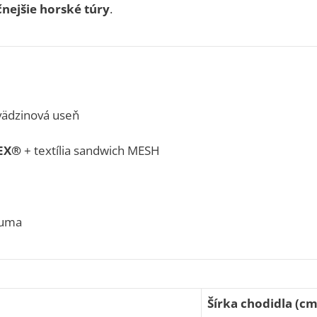
nejšie horské túry
.
ädzinová useň
TEX®
+ textília sandwich MESH
uma
Šírka chodidla (cm