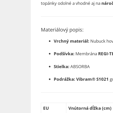
topánky odolné a vhodné aj na
nároč
Materiálový popis:
Vrchný materiál:
Nubuck hov
Podšívka:
Membrána
REGI-
Stielka:
ABSORBA
Podrážka:
Vibram® S1021
g
EU
Vnútorná dĺžka (cm)