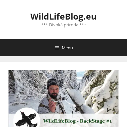
Preskočiť
na
WildLifeBlog.eu
obsah
*** Divoká príroda ***
Menu