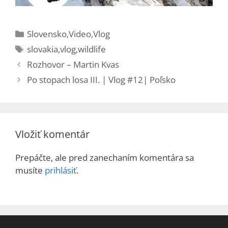
Kategórie
Slovensko
,
Video
,
Vlog
Značky
slovakia
,
vlog
,
wildlife
Rozhovor – Martin Kvas
Po stopach losa III. | Vlog #12| Poľsko
Vložiť komentár
Prepáčte, ale pred zanechaním komentára sa
musíte
prihlásiť
.