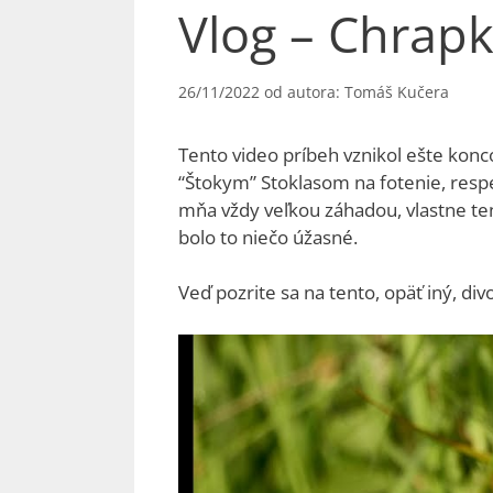
Vlog – Chrap
26/11/2022
od autora:
Tomáš Kučera
Tento video príbeh vznikol ešte kon
“Štokym” Stoklasom na fotenie, respe
mňa vždy veľkou záhadou, vlastne ten
bolo to niečo úžasné.
Veď pozrite sa na tento, opäť iný, di