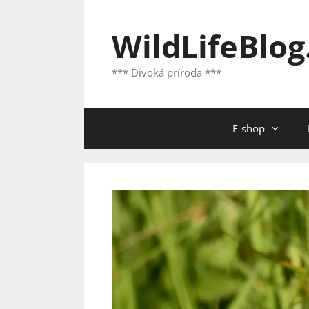
Preskočiť
na
WildLifeBlog
obsah
*** Divoká príroda ***
E-shop