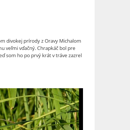
om divokej prírody z Oravy Michalom
 mu veľmi vďačný. Chrapkáč bol pre
eď som ho po prvý krát v tráve zazrel