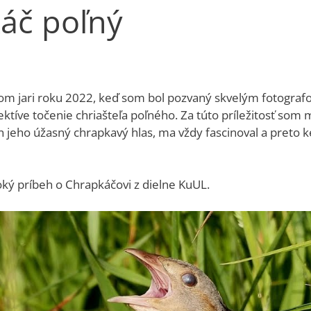
káč poľný
com jari roku 2022, keď som bol pozvaný skvelým fotograf
ktíve točenie chriašteľa poľného. Za túto príležitosť som
 jeho úžasný chrapkavý hlas, ma vždy fascinoval a preto k
voký príbeh o Chrapkáčovi z dielne KuUL.