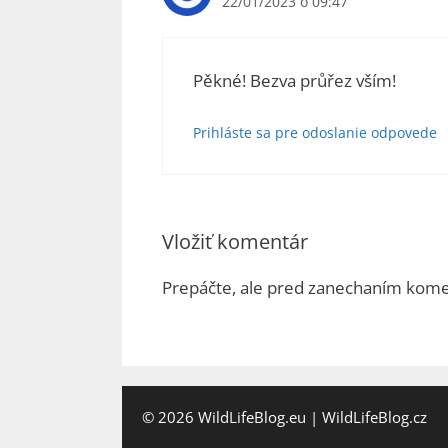
22/01/2023 o 09:47
Pěkné! Bezva průřez vším!
Prihláste sa pre odoslanie odpovede
Vložiť komentár
Prepáčte, ale pred zanechaním kom
© 2026
WildLifeBlog.eu
|
WildLifeBlog.cz