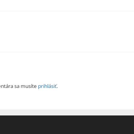
entára sa musíte
prihlásiť
.