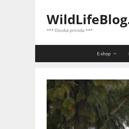
Preskočiť
na
WildLifeBlog
obsah
*** Divoká príroda ***
E-shop