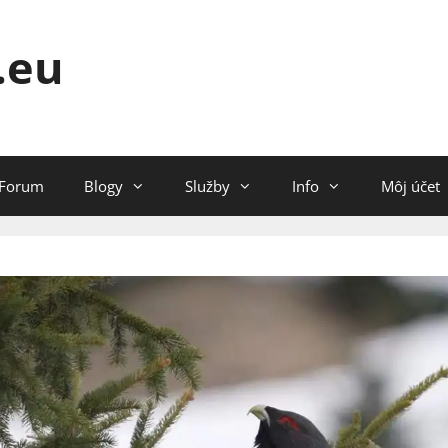
.eu
Forum
Blogy
Služby
Info
Môj účet