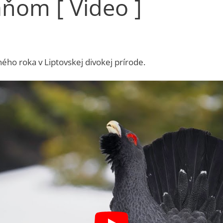
ňom [ Video ]
ého roka v Liptovskej divokej prírode.