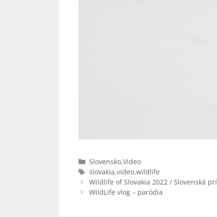
Kategórie
Slovensko
,
Video
Značky
slovakia
,
video
,
wildlife
Wildlife of Slovakia 2022 / Slovenská prí
WildLife vlog – paródia