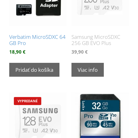
Verbatim MicroSDXC 64
Samsung MicroSDXC
GB Pro
256 GB EVO Plus
18,90
€
39,90
€
Pridať do košíka
Viac info