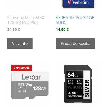
Samsung MicroSDXC
VERBATIM Pro 32 GB
128 GB EVO Plus
SDHC
24,90
€
14,90
€
Viac info
Pridať do košíka