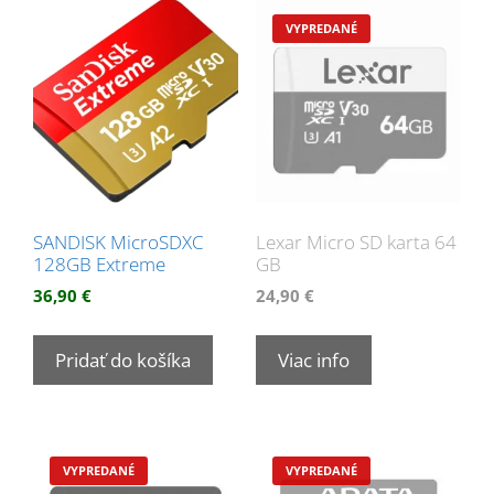
SANDISK MicroSDXC
Lexar Micro SD karta 64
128GB Extreme
GB
36,90
€
24,90
€
Pridať do košíka
Viac info