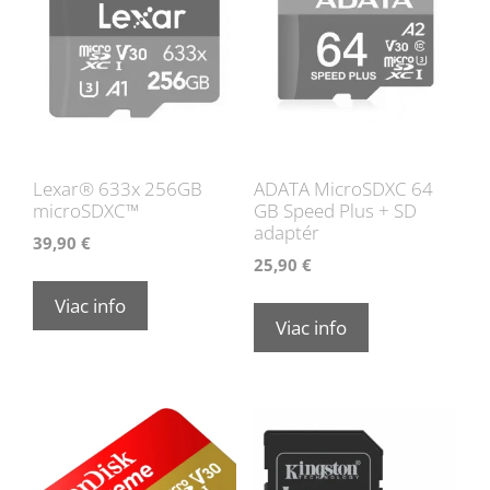
Lexar® 633x 256GB
ADATA MicroSDXC 64
microSDXC™
GB Speed Plus + SD
adaptér
39,90
€
25,90
€
Viac info
Viac info