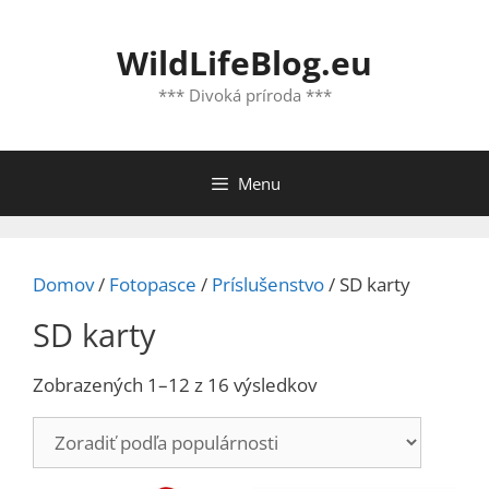
Preskočiť
na
WildLifeBlog.eu
obsah
*** Divoká príroda ***
Menu
Domov
/
Fotopasce
/
Príslušenstvo
/ SD karty
SD karty
Zoradené
Zobrazených 1–12 z 16 výsledkov
podľa
popularity