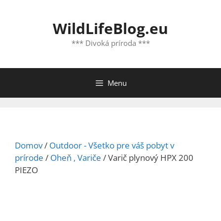
Preskočiť
na
WildLifeBlog.eu
obsah
*** Divoká príroda ***
Menu
Domov
/
Outdoor - Všetko pre váš pobyt v
prírode
/
Oheň , Variče
/ Varič plynový HPX 200
PIEZO