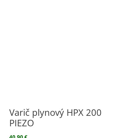
Varič plynový HPX 200
PIEZO
40,90
€