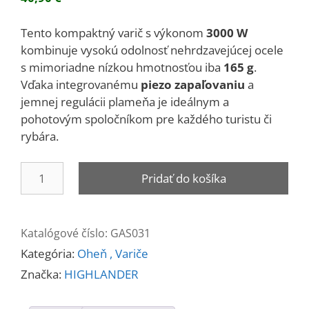
Tento kompaktný varič s výkonom
3000 W
kombinuje vysokú odolnosť nehrdzavejúcej ocele
s mimoriadne nízkou hmotnosťou iba
165 g
.
Vďaka integrovanému
piezo zapaľovaniu
a
jemnej regulácii plameňa je ideálnym a
pohotovým spoločníkom pre každého turistu či
rybára.
množstvo
Pridať do košíka
Varič
plynový
HPX
Katalógové číslo:
GAS031
200
Kategória:
Oheň , Variče
PIEZO
Značka:
HIGHLANDER