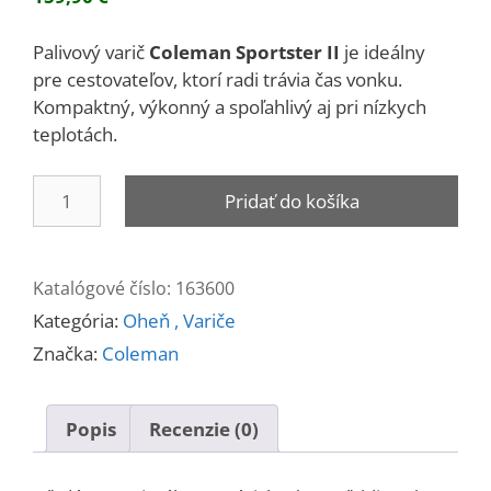
Palivový varič
Coleman Sportster II
je ideálny
pre cestovateľov, ktorí radi trávia čas vonku.
Kompaktný, výkonný a spoľahlivý aj pri nízkych
teplotách.
množstvo
Pridať do košíka
Varič
benzínový
SPORTSTER
Katalógové číslo:
163600
II
Kategória:
Oheň , Variče
Značka:
Coleman
Popis
Recenzie (0)