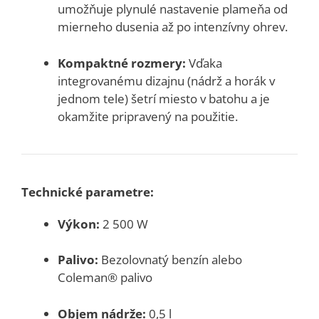
umožňuje plynulé nastavenie plameňa od
mierneho dusenia až po intenzívny ohrev.
Kompaktné rozmery:
Vďaka
integrovanému dizajnu (nádrž a horák v
jednom tele) šetrí miesto v batohu a je
okamžite pripravený na použitie.
Technické parametre:
Výkon:
2 500 W
Palivo:
Bezolovnatý benzín alebo
Coleman® palivo
Objem nádrže:
0,5 l