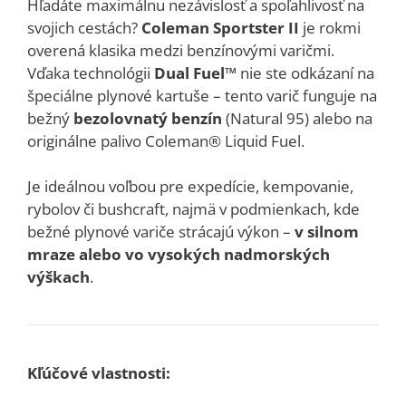
Hľadáte maximálnu nezávislosť a spoľahlivosť na
svojich cestách?
Coleman Sportster II
je rokmi
overená klasika medzi benzínovými varičmi.
Vďaka technológii
Dual Fuel™
nie ste odkázaní na
špeciálne plynové kartuše – tento varič funguje na
bežný
bezolovnatý benzín
(Natural 95) alebo na
originálne palivo Coleman® Liquid Fuel.
Je ideálnou voľbou pre expedície, kempovanie,
rybolov či bushcraft, najmä v podmienkach, kde
bežné plynové variče strácajú výkon –
v silnom
mraze alebo vo vysokých nadmorských
výškach
.
Kľúčové vlastnosti: