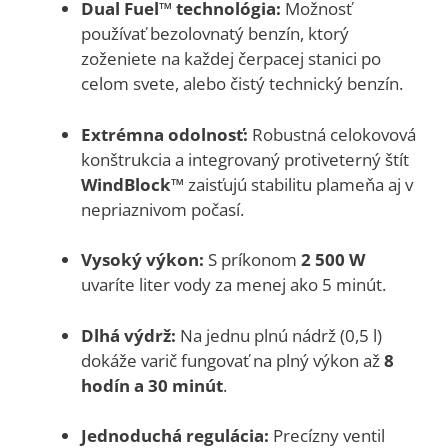
Dual Fuel™ technológia:
Možnosť
používať bezolovnatý benzín, ktorý
zoženiete na každej čerpacej stanici po
celom svete, alebo čistý technický benzín.
Extrémna odolnosť:
Robustná celokovová
konštrukcia a integrovaný protiveterný štít
WindBlock™
zaisťujú stabilitu plameňa aj v
nepriaznivom počasí.
Vysoký výkon:
S príkonom
2 500 W
uvaríte liter vody za menej ako 5 minút.
Dlhá výdrž:
Na jednu plnú nádrž (0,5 l)
dokáže varič fungovať na plný výkon až
8
hodín a 30 minút
.
Jednoduchá regulácia:
Precízny ventil