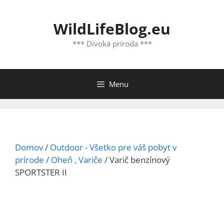
Preskočiť
na
WildLifeBlog.eu
obsah
*** Divoká príroda ***
Menu
Domov
/
Outdoor - Všetko pre váš pobyt v
prírode
/
Oheň , Variče
/ Varič benzínový
SPORTSTER II