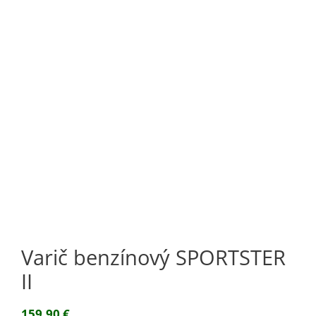
Varič benzínový SPORTSTER
II
159,90
€