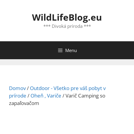
Preskočiť
na
WildLifeBlog.eu
obsah
*** Divoká príroda ***
Menu
Domov
/
Outdoor - Všetko pre váš pobyt v
prírode
/
Oheň , Variče
/ Varič Camping so
zapaľovačom