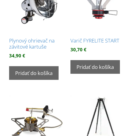
Plynový ohrievač na
Varič FYRELITE START
závitové kartuše
30,70
€
34,90
€
Pridať do košíka
Pridať do košíka