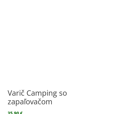
Varič Camping so
zapaľovačom
35,90
€