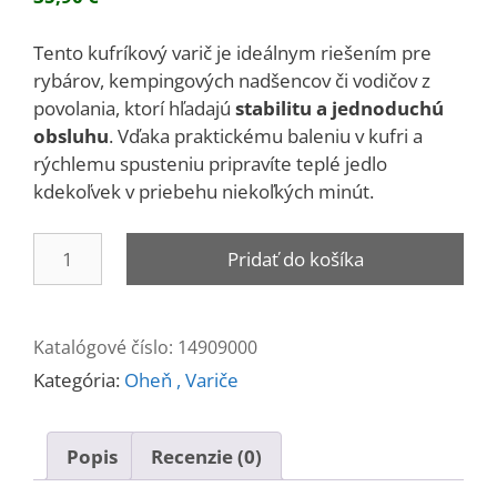
Tento kufríkový varič je ideálnym riešením pre
rybárov, kempingových nadšencov či vodičov z
povolania, ktorí hľadajú
stabilitu a jednoduchú
obsluhu
. Vďaka praktickému baleniu v kufri a
rýchlemu spusteniu pripravíte teplé jedlo
kdekoľvek v priebehu niekoľkých minút.
množstvo
Pridať do košíka
Varič
Camping
so
Katalógové číslo:
14909000
zapaľovačom
Kategória:
Oheň , Variče
Popis
Recenzie (0)