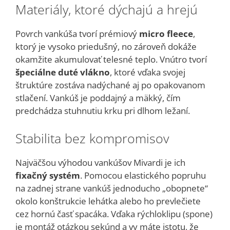
Materiály, ktoré dýchajú a hrejú
Povrch vankúša tvorí prémiový
micro fleece
,
ktorý je vysoko priedušný, no zároveň dokáže
okamžite akumulovať telesné teplo. Vnútro tvorí
špeciálne duté vlákno
, ktoré vďaka svojej
štruktúre zostáva nadýchané aj po opakovanom
stlačení. Vankúš je poddajný a mäkký, čím
predchádza stuhnutiu krku pri dlhom ležaní.
Stabilita bez kompromisov
Najväčšou výhodou vankúšov Mivardi je ich
fixačný systém
. Pomocou elastického popruhu
na zadnej strane vankúš jednoducho „obopnete“
okolo konštrukcie lehátka alebo ho prevlečiete
cez hornú časť spacáka. Vďaka rýchloklipu (spone)
je montáž otázkou sekúnd a vy máte istotu, že