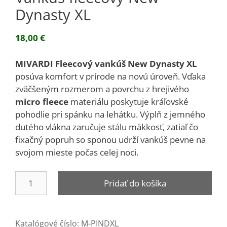
Dynasty XL
18,00
€
MIVARDI Fleecový vankúš New Dynasty XL
posúva komfort v prírode na novú úroveň. Vďaka
zväčšeným rozmerom a povrchu z hrejivého
micro fleece
materiálu poskytuje kráľovské
pohodlie pri spánku na lehátku. Výplň z jemného
dutého vlákna zaručuje stálu mäkkosť, zatiaľ čo
fixačný popruh so sponou udrží vankúš pevne na
svojom mieste počas celej noci.
množstvo
Pridať do košíka
Vankúš
fleecový
New
Katalógové číslo:
M-PINDXL