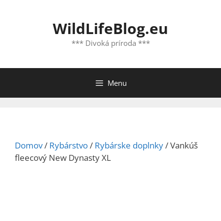
Preskočiť
na
WildLifeBlog.eu
obsah
*** Divoká príroda ***
Menu
Domov
/
Rybárstvo
/
Rybárske doplnky
/ Vankúš
fleecový New Dynasty XL