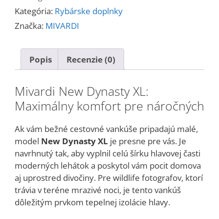
Dynasty
Kategória:
Rybárske doplnky
XL
Značka:
MIVARDI
Popis
Recenzie (0)
Mivardi New Dynasty XL:
Maximálny komfort pre náročných
Ak vám bežné cestovné vankúše pripadajú malé,
model
New Dynasty XL
je presne pre vás. Je
navrhnutý tak, aby vyplnil celú šírku hlavovej časti
moderných lehátok a poskytol vám pocit domova
aj uprostred divočiny. Pre wildlife fotografov, ktorí
trávia v teréne mrazivé noci, je tento vankúš
dôležitým prvkom tepelnej izolácie hlavy.