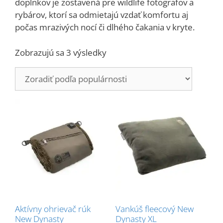
doplnkov je zostavená pre wildlife fotografov a
rybárov, ktorí sa odmietajú vzdať komfortu aj
počas mrazivých nocí či dlhého čakania v kryte.
Zoradené
Zobrazujú sa 3 výsledky
podľa
popularity
Aktívny ohrievač rúk
Vankúš fleecový New
New Dynasty
Dynasty XL