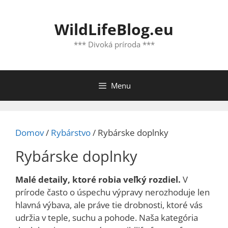
Preskočiť
na
WildLifeBlog.eu
obsah
*** Divoká príroda ***
Menu
Domov
/
Rybárstvo
/ Rybárske doplnky
Rybárske doplnky
Malé detaily, ktoré robia veľký rozdiel.
V
prírode často o úspechu výpravy nerozhoduje len
hlavná výbava, ale práve tie drobnosti, ktoré vás
udržia v teple, suchu a pohode. Naša kategória