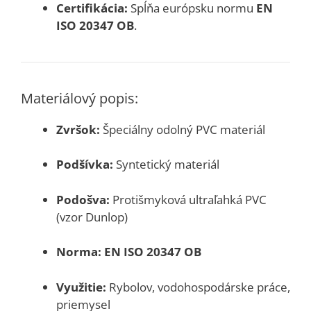
Certifikácia:
Spĺňa európsku normu
EN
ISO 20347 OB
.
Materiálový popis:
Zvršok:
Špeciálny odolný PVC materiál
Podšívka:
Syntetický materiál
Podošva:
Protišmyková ultraľahká PVC
(vzor Dunlop)
Norma:
EN ISO 20347 OB
Využitie:
Rybolov, vodohospodárske práce,
priemysel