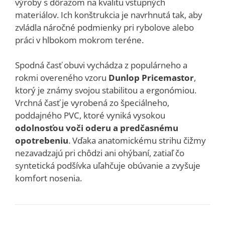
výroby s dôrazom na kvalitu vstupných
materiálov. Ich konštrukcia je navrhnutá tak, aby
zvládla náročné podmienky pri rybolove alebo
práci v hlbokom mokrom teréne.
Spodná časť obuvi vychádza z populárneho a
rokmi overeného vzoru
Dunlop Pricemastor
,
ktorý je známy svojou stabilitou a ergonómiou.
Vrchná časť je vyrobená zo špeciálneho,
poddajného PVC, ktoré vyniká vysokou
odolnosťou voči oderu a predčasnému
opotrebeniu
. Vďaka anatomickému strihu čižmy
nezavadzajú pri chôdzi ani ohýbaní, zatiaľ čo
syntetická podšívka uľahčuje obúvanie a zvyšuje
komfort nosenia.