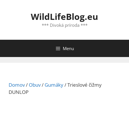
Preskočiť
na
WildLifeBlog.eu
obsah
*** Divoká príroda ***
Menu
Domov
/
Obuv
/
Gumáky
/ Trieslové čižmy
DUNLOP