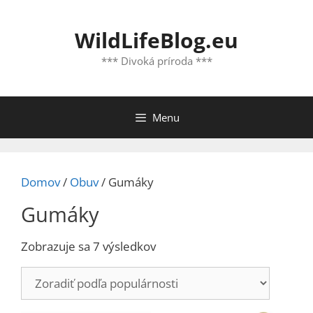
Preskočiť
na
WildLifeBlog.eu
obsah
*** Divoká príroda ***
Menu
Domov
/
Obuv
/ Gumáky
Gumáky
Zoradené
Zobrazuje sa 7 výsledkov
podľa
popularity