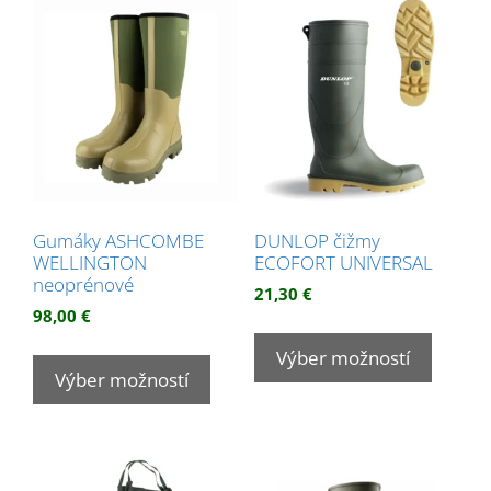
Gumáky ASHCOMBE
DUNLOP čižmy
WELLINGTON
ECOFORT UNIVERSAL
neoprénové
21,30
€
98,00
€
Tento
Tento
produk
Výber možností
produkt
Výber možností
má
má
viacer
viacero
variant
variantov.
Možnos
Možnosti