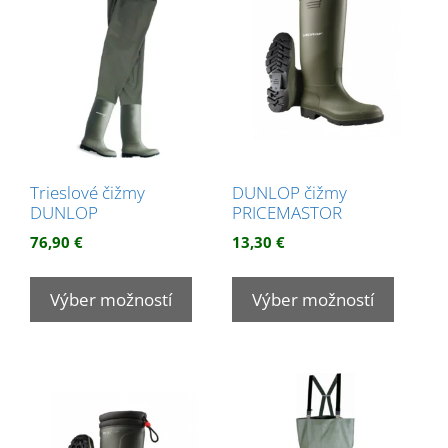
si
si
môžet
môžete
vybrať
vybrať
na
na
stránk
stránke
produk
produktu.
Trieslové čižmy
DUNLOP čižmy
DUNLOP
PRICEMASTOR
76,90
€
13,30
€
Tento
Tento
produkt
produk
Výber možností
Výber možností
má
má
viacero
viacer
variantov.
variant
Možnosti
Možnos
si
si
môžete
môžet