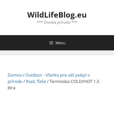
Preskočiť
na
WildLifeBlog.eu
obsah
*** Divoká príroda ***
Menu
Domov
/
Outdoor - Všetko pre váš pobyt v
prírode
/
Riad, fľaše
/ Termoska COLD/HOT 1,5
litra