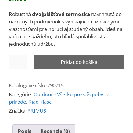
Robustná
dvojplášťová termoska
navrhnutá do
náročných podmienok s vynikajúcimi izolačnými
vlastnosťami pre horúci aj studený obsah. Ideálna
voľba pre každého, kto hľadá spoľahlivosť a
jednoduchú údržbu.
množstvo
Pridať do košíka
Termoska
COLD/HOT
1,5
Katalógové číslo:
790715
litra
Kategórie:
Outdoor - Všetko pre váš pobyt v
prírode
,
Riad, fľaše
Značka:
PRIMUS
Popis
Recenzie (0)