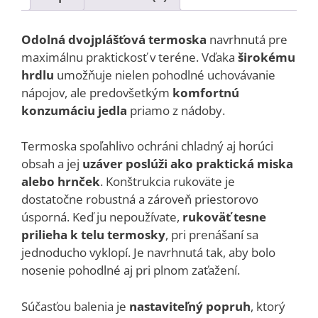
Odolná dvojplášťová termoska
navrhnutá pre
maximálnu praktickosť v teréne. Vďaka
širokému
hrdlu
umožňuje nielen pohodlné uchovávanie
nápojov, ale predovšetkým
komfortnú
konzumáciu jedla
priamo z nádoby.
Termoska spoľahlivo ochráni chladný aj horúci
obsah a jej
uzáver poslúži ako praktická miska
alebo hrnček
. Konštrukcia rukoväte je
dostatočne robustná a zároveň priestorovo
úsporná. Keď ju nepoužívate,
rukoväť tesne
prilieha k telu termosky
, pri prenášaní sa
jednoducho vyklopí. Je navrhnutá tak, aby bolo
nosenie pohodlné aj pri plnom zaťažení.
Súčasťou balenia je
nastaviteľný popruh
, ktorý