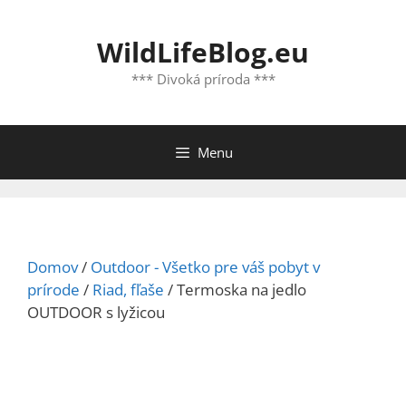
Preskočiť
na
WildLifeBlog.eu
obsah
*** Divoká príroda ***
Menu
Domov
/
Outdoor - Všetko pre váš pobyt v
prírode
/
Riad, fľaše
/ Termoska na jedlo
OUTDOOR s lyžicou