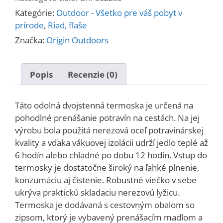
OUTDOOR
Kategórie:
Outdoor - Všetko pre váš pobyt v
s
prírode
,
Riad, fľaše
lyžicou
Značka:
Origin Outdoors
Popis
Recenzie (0)
Táto odolná dvojstenná termoska je určená na
pohodlné prenášanie potravín na cestách. Na jej
výrobu bola použitá nerezová oceľ potravinárskej
kvality a vďaka vákuovej izolácii udrží jedlo teplé až
6 hodín alebo chladné po dobu 12 hodín. Vstup do
termosky je dostatočne široký na ľahké plnenie,
konzumáciu aj čistenie. Robustné viečko v sebe
ukrýva praktickú skladaciu nerezovú lyžicu.
Termoska je dodávaná s cestovným obalom so
zipsom, ktorý je vybavený prenášacím madlom a