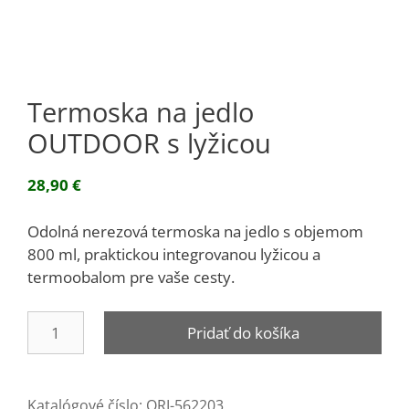
Termoska na jedlo
OUTDOOR s lyžicou
28,90
€
Odolná nerezová termoska na jedlo s objemom
800 ml, praktickou integrovanou lyžicou a
termoobalom pre vaše cesty.
množstvo
Pridať do košíka
Termoska
na
jedlo
Katalógové číslo:
ORI-562203