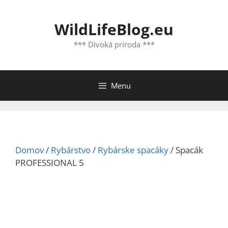
Preskočiť
na
WildLifeBlog.eu
obsah
*** Divoká príroda ***
Menu
Domov
/
Rybárstvo
/
Rybárske spacáky
/ Spacák
PROFESSIONAL 5