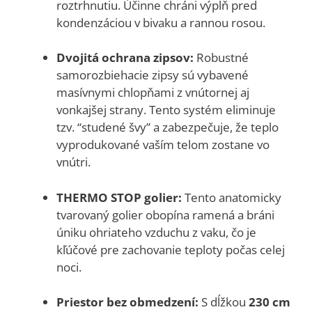
roztrhnutiu. Účinne chráni výplň pred
kondenzáciou v bivaku a rannou rosou.
Dvojitá ochrana zipsov:
Robustné
samorozbiehacie zipsy sú vybavené
masívnymi chlopňami z vnútornej aj
vonkajšej strany. Tento systém eliminuje
tzv. “studené švy” a zabezpečuje, že teplo
vyprodukované vaším telom zostane vo
vnútri.
THERMO STOP golier:
Tento anatomicky
tvarovaný golier obopína ramená a bráni
úniku ohriateho vzduchu z vaku, čo je
kľúčové pre zachovanie teploty počas celej
noci.
Priestor bez obmedzení:
S dĺžkou
230 cm