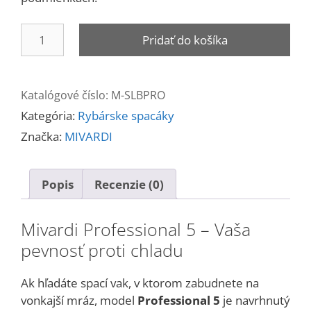
množstvo
Pridať do košíka
Spacák
PROFESSIONAL
5
Katalógové číslo:
M-SLBPRO
Kategória:
Rybárske spacáky
Značka:
MIVARDI
Popis
Recenzie (0)
Mivardi Professional 5 – Vaša
pevnosť proti chladu
Ak hľadáte spací vak, v ktorom zabudnete na
vonkajší mráz, model
Professional 5
je navrhnutý