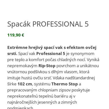
Spacák PROFESSIONAL 5
119,90
€
Extrémne hrejivý spací vak s efektom ovčej
srsti.
Spací vak
Professional 5
je synonymom
pre teplo a komfort počas chladných nocí. Vyniká
nepremokavým
Rip-Stop
povrchom a unikátnou
vnútornou podšívkou s dlhým vlasom, ktorá
imituje hustú ovčiu srsť. Vďaka nadštandardnej
šírke
102 cm
, systému
Thermo Stop
a
prepracovaným chlopniam zipsov poskytuje
neprekonateľnú tepelnú bariéru aj v
najnáročnejších jesenných a zimných
podmienkach.