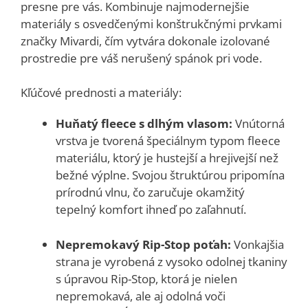
presne pre vás. Kombinuje najmodernejšie
materiály s osvedčenými konštrukčnými prvkami
značky Mivardi, čím vytvára dokonale izolované
prostredie pre váš nerušený spánok pri vode.
Kľúčové prednosti a materiály:
Huňatý fleece s dlhým vlasom:
Vnútorná
vrstva je tvorená špeciálnym typom fleece
materiálu, ktorý je hustejší a hrejivejší než
bežné výplne. Svojou štruktúrou pripomína
prírodnú vlnu, čo zaručuje okamžitý
tepelný komfort ihneď po zaľahnutí.
Nepremokavý Rip-Stop poťah:
Vonkajšia
strana je vyrobená z vysoko odolnej tkaniny
s úpravou Rip-Stop, ktorá je nielen
nepremokavá, ale aj odolná voči