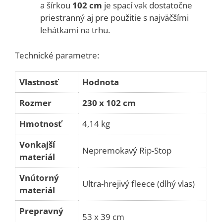
a šírkou
102 cm
je spací vak dostatočne
priestranný aj pre použitie s najväčšími
lehátkami na trhu.
Technické parametre:
Vlastnosť
Hodnota
Rozmer
230 x 102 cm
Hmotnosť
4,14 kg
Vonkajší
Nepremokavý Rip-Stop
materiál
Vnútorný
Ultra-hrejivý fleece (dlhý vlas)
materiál
Prepravný
53 x 39 cm