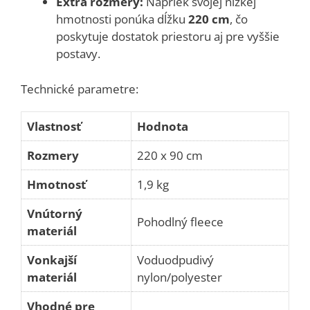
Extra rozmery:
Napriek svojej nízkej
hmotnosti ponúka dĺžku
220 cm
, čo
poskytuje dostatok priestoru aj pre vyššie
postavy.
Technické parametre:
Vlastnosť
Hodnota
Rozmery
220 x 90 cm
Hmotnosť
1,9 kg
Vnútorný
Pohodlný fleece
materiál
Vonkajší
Voduodpudivý
materiál
nylon/polyester
Vhodné pre