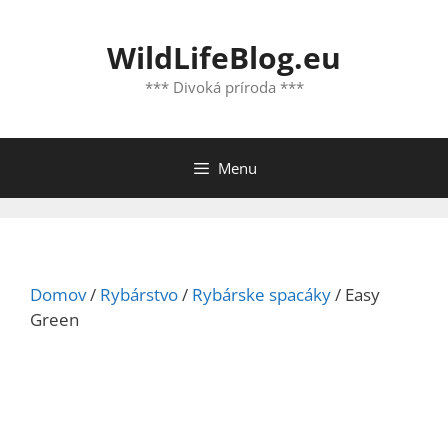
Preskočiť
na
WildLifeBlog.eu
obsah
*** Divoká príroda ***
Menu
Domov
/
Rybárstvo
/
Rybárske spacáky
/ Easy
Green