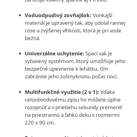
Voduodpudivý zovňajšok:
Vonkajší
materiál je upravený tak, aby odolal rannej
rose a zvýšenej vlhkosti, ktorá je pri vode
bežná.
Univerzálne uchytenie:
Spací vak je
vybavený systémom, ktorý umožňuje jeho
bezpečné upevnenie k lehátku, čím
zabránite jeho zošmyknutiu počas noci.
Multifunkčné využitie (2 v 1):
Vďaka
celoobvodovému zipsu ho môžete úplne
rozopnúť a v priebehu sekundy premeniť
na priestrannú a ľahkú deku s rozmermi
220 x 90 cm.