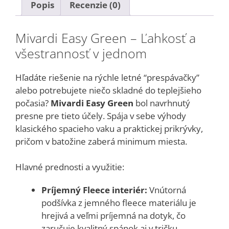
Popis
Recenzie (0)
Mivardi Easy Green – Ľahkosť a
všestrannosť v jednom
Hľadáte riešenie na rýchle letné “prespávačky”
alebo potrebujete niečo skladné do teplejšieho
počasia?
Mivardi Easy Green
bol navrhnutý
presne pre tieto účely. Spája v sebe výhody
klasického spacieho vaku a praktickej prikrývky,
pričom v batožine zaberá minimum miesta.
Hlavné prednosti a využitie:
Príjemný Fleece interiér:
Vnútorná
podšívka z jemného fleece materiálu je
hrejivá a veľmi príjemná na dotyk, čo
zaručuje kvalitný spánok aj v tričku.