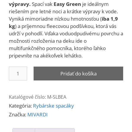
výpravy.
Spací vak
Easy Green
je ideálnym
riešením pre letné noci a krátke výpravy k vode.
Vyniká mimoriadne nízkou hmotnosťou (
iba 1,9
kg
) a príjemnou fleecovou podšívkou, ktorá vás
udrží v pohodlí. Vďaka voduodpudivému povrchu a
možnosti rozloženia na deku ide o
multifunkčného pomocníka, ktorého ľahko
pripevníte na akékoľvek lehátko.
množstvo
Pridať do košíka
Easy
Green
Katalógové číslo:
M-SLBEA
Kategória:
Rybárske spacáky
Značka:
MIVARDI