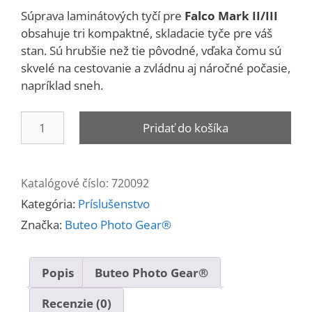
Súprava laminátových tyčí pre
Falco Mark II/III
obsahuje tri kompaktné, skladacie tyče pre váš
stan.
Sú hrubšie než tie pôvodné, vďaka čomu sú
skvelé na cestovanie a zvládnu aj náročné počasie,
napríklad sneh.
množstvo
Pridať do košíka
Laminátové
tyče
pre
Katalógové číslo:
720092
Falco
Kategória:
Príslušenstvo
Mark
II
Značka:
Buteo Photo Gear®
a
III
Popis
Buteo Photo Gear®
Recenzie (0)