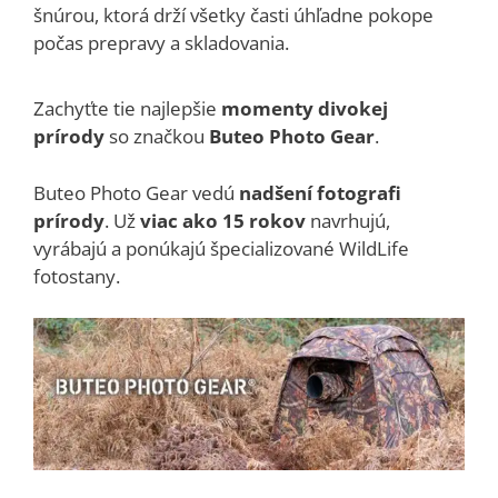
šnúrou, ktorá drží všetky časti úhľadne pokope
počas prepravy a skladovania.
Zachyťte tie najlepšie
momenty divokej
prírody
so značkou
Buteo Photo Gear
.
Buteo Photo Gear vedú
nadšení fotografi
prírody
. Už
viac ako 15 rokov
navrhujú,
vyrábajú a ponúkajú špecializované WildLife
fotostany.