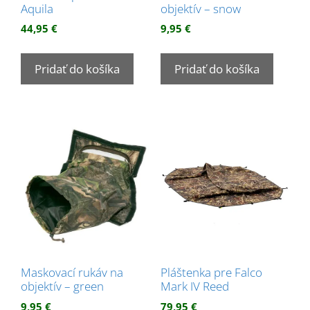
Aquila
objektív – snow
44,95
€
9,95
€
Pridať do košíka
Pridať do košíka
Maskovací rukáv na
Pláštenka pre Falco
objektív – green
Mark IV Reed
9,95
€
79,95
€