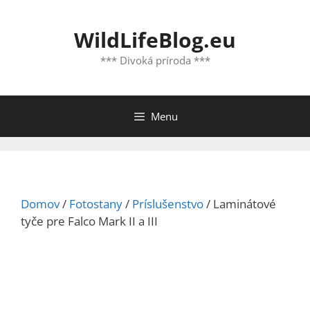
Preskočiť
na
WildLifeBlog.eu
obsah
*** Divoká príroda ***
Menu
Domov
/
Fotostany
/
Príslušenstvo
/ Laminátové
tyče pre Falco Mark II a III