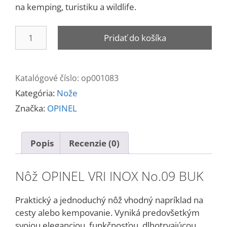
na kemping, turistiku a wildlife.
množstvo
Pridať do košíka
Nôž
OPINEL
INOX
Katalógové číslo:
op001083
No.09
Kategória:
Nože
Značka:
OPINEL
Popis
Recenzie (0)
Nôž OPINEL VRI INOX No.09 BUK
Praktický a jednoduchý nôž vhodný napríklad na
cesty alebo kempovanie. Vyniká predovšetkým
svojou eleganciou, funkčnosťou, dlhotrvajúcou