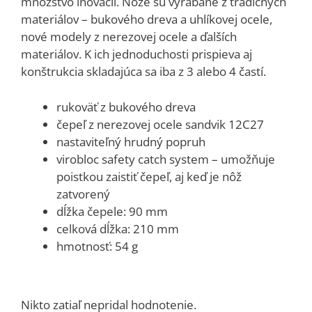
množstvo inovácií. Nože sú vyrábané z tradičných
materiálov – bukového dreva a uhlíkovej ocele,
nové modely z nerezovej ocele a ďalších
materiálov. K ich jednoduchosti prispieva aj
konštrukcia skladajúca sa iba z 3 alebo 4 častí.
rukoväť z bukového dreva
čepeľ z nerezovej ocele sandvik 12C27
nastaviteľný hrudný popruh
virobloc safety catch system – umožňuje
poistkou zaistiť čepeľ, aj keď je nôž
zatvorený
dĺžka čepele: 90 mm
celková dĺžka: 210 mm
hmotnosť: 54 g
Nikto zatiaľ nepridal hodnotenie.