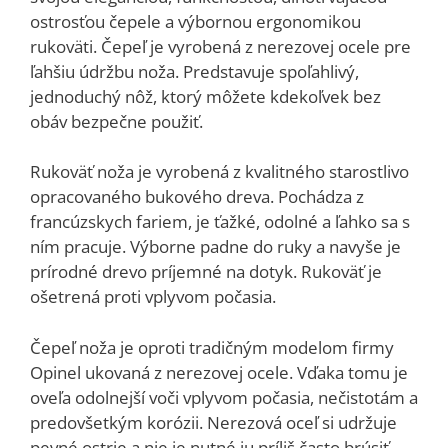
ostrosťou čepele a výbornou ergonomikou
rukoväti. Čepeľ je vyrobená z nerezovej ocele pre
ľahšiu údržbu noža. Predstavuje spoľahlivý,
jednoduchý nôž, ktorý môžete kdekoľvek bez
obáv bezpečne použiť.
Rukoväť noža je vyrobená z kvalitného starostlivo
opracovaného bukového dreva. Pochádza z
francúzskych fariem, je ťažké, odolné a ľahko sa s
ním pracuje. Výborne padne do ruky a navyše je
prírodné drevo príjemné na dotyk. Rukoväť je
ošetrená proti vplyvom počasia.
Čepeľ noža je oproti tradičným modelom firmy
Opinel ukovaná z nerezovej ocele. Vďaka tomu je
oveľa odolnejší voči vplyvom počasia, nečistotám a
predovšetkým korózii. Nerezová oceľ si udržuje
pevné ostrie a nie je nutné ju príliš často brúsiť.