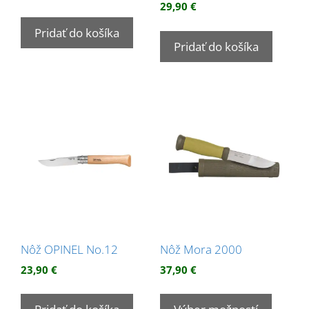
29,90
€
Pridať do košíka
Pridať do košíka
Nôž OPINEL No.12
Nôž Mora 2000
23,90
€
37,90
€
Tento
produk