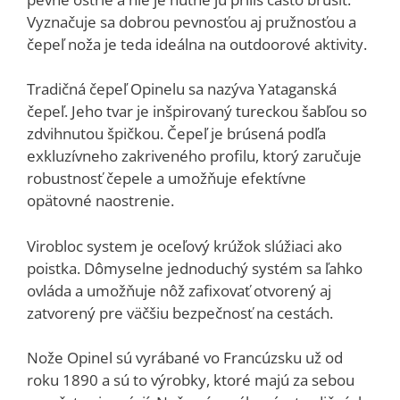
Vyznačuje sa dobrou pevnosťou aj pružnosťou a
čepeľ noža je teda ideálna na outdoorové aktivity.
Tradičná čepeľ Opinelu sa nazýva Yataganská
čepeľ. Jeho tvar je inšpirovaný tureckou šabľou so
zdvihnutou špičkou. Čepeľ je brúsená podľa
exkluzívneho zakriveného profilu, ktorý zaručuje
robustnosť čepele a umožňuje efektívne
opätovné naostrenie.
Virobloc system je oceľový krúžok slúžiaci ako
poistka. Dômyselne jednoduchý systém sa ľahko
ovláda a umožňuje nôž zafixovať otvorený aj
zatvorený pre väčšiu bezpečnosť na cestách.
Nože Opinel sú vyrábané vo Francúzsku už od
roku 1890 a sú to výrobky, ktoré majú za sebou