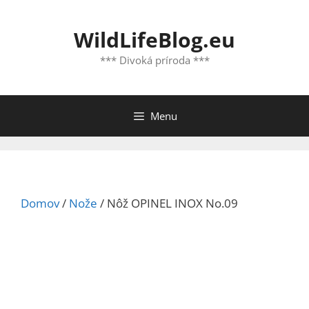
Preskočiť
na
WildLifeBlog.eu
obsah
*** Divoká príroda ***
Menu
Domov
/
Nože
/ Nôž OPINEL INOX No.09