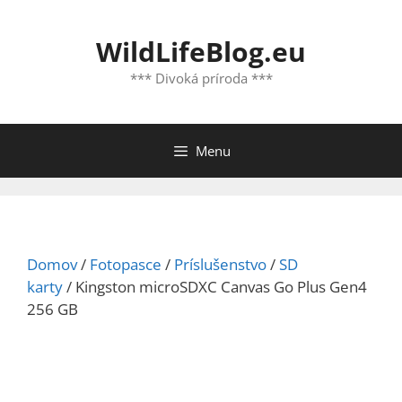
Preskočiť
na
WildLifeBlog.eu
obsah
*** Divoká príroda ***
Menu
Domov
/
Fotopasce
/
Príslušenstvo
/
SD
karty
/ Kingston microSDXC Canvas Go Plus Gen4
256 GB