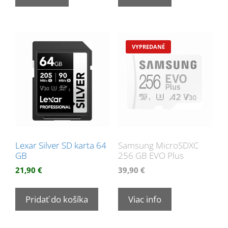
Lexar Silver SD karta 64
Samsung MicroSDXC
GB
256 GB EVO Plus
21,90
€
39,90
€
Pridať do košíka
Viac info