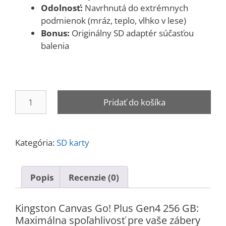
Odolnosť:
Navrhnutá do extrémnych
podmienok (mráz, teplo, vlhko v lese)
Bonus:
Originálny SD adaptér súčasťou
balenia
množstvo
Pridať do košíka
Kingston
microSDXC
Canvas
Kategória:
SD karty
Go
Plus
Gen4
Popis
Recenzie (0)
256
GB
Kingston Canvas Go! Plus Gen4 256 GB:
Maximálna spoľahlivosť pre vaše zábery