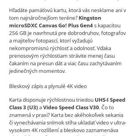
Hľadáte pamäťovú kartu, ktorá vás nesklame ani v
tom najnáročnejšom teréne?
Kingston
microSDXC Canvas Go! Plus Gen4
s kapacitou
256 GB je navrhnutá pre dobrodruhov, fotografov
a majiteľov fotopascí, ktorí vyžadujú
nekompromisnú rýchlosť a odolnosť. Vďaka
prenosovým rýchlostiam strávite menej času
čakaním na presun dát a viac času zachytávaním
jedinečných momentov.
Bleskový zápis a plynulé 4K video
Karta disponuje rýchlostnou triedou
UHS-I Speed
Class 3 (U3)
a
Video Speed Class V30
. Čo to
znamená v praxi? Karta bez akéhokoľvek sekania
či vynechávania snímok stíha ukladať video v ultra-
vysokom 4K rozlíšení a bleskovo zaznamenáva