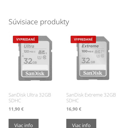
Súvisiace produkty
SanDisk Ultra 32GB
SanDisk Extreme 32GB
SDHC
SDHC
11,90
€
16,90
€
Viac info
Viac info