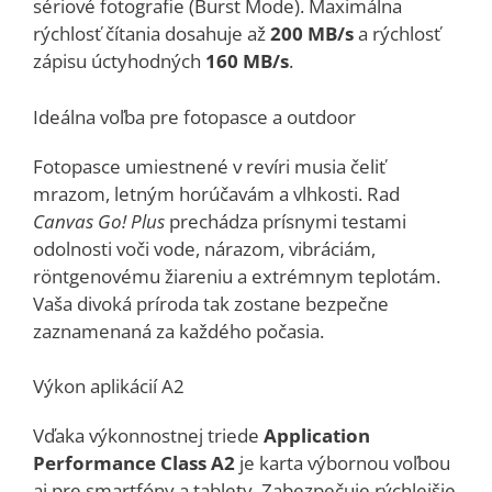
sériové fotografie (Burst Mode). Maximálna
rýchlosť čítania dosahuje až
200 MB/s
a rýchlosť
zápisu úctyhodných
160 MB/s
.
Ideálna voľba pre fotopasce a outdoor
Fotopasce umiestnené v revíri musia čeliť
mrazom, letným horúčavám a vlhkosti. Rad
Canvas Go! Plus
prechádza prísnymi testami
odolnosti voči vode, nárazom, vibráciám,
röntgenovému žiareniu a extrémnym teplotám.
Vaša divoká príroda tak zostane bezpečne
zaznamenaná za každého počasia.
Výkon aplikácií A2
Vďaka výkonnostnej triede
Application
Performance Class A2
je karta výbornou voľbou
aj pre smartfóny a tablety. Zabezpečuje rýchlejšie