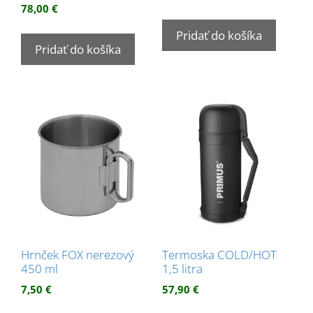
78,00
€
Pridať do košíka
Pridať do košíka
Hrnček FOX nerezový
Termoska COLD/HOT
450 ml
1,5 litra
7,50
€
57,90
€