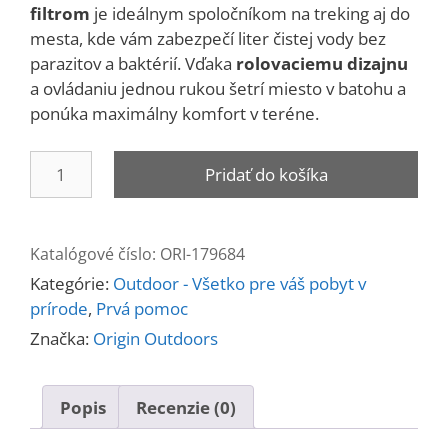
filtrom
je ideálnym spoločníkom na treking aj do
mesta, kde vám zabezpečí liter čistej vody bez
parazitov a baktérií. Vďaka
rolovaciemu dizajnu
a ovládaniu jednou rukou šetrí miesto v batohu a
ponúka maximálny komfort v teréne.
množstvo
Pridať do košíka
Fľaša
filtračná
skladacia
Katalógové číslo:
ORI-179684
1
Kategórie:
Outdoor - Všetko pre váš pobyt v
l
prírode
,
Prvá pomoc
Značka:
Origin Outdoors
Popis
Recenzie (0)