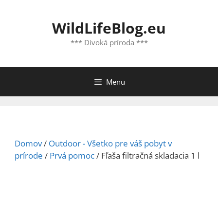
Preskočiť
na
WildLifeBlog.eu
obsah
*** Divoká príroda ***
Menu
Domov
/
Outdoor - Všetko pre váš pobyt v
prírode
/
Prvá pomoc
/ Fľaša filtračná skladacia 1 l