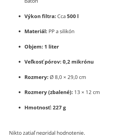
batoh
Výkon filtra:
Cca
500 l
Materiál:
PP a silikón
Objem:
1 liter
Veľkosť pórov:
0,2 mikrónu
Rozmery:
Ø 8,0 × 29,0 cm
Rozmery (zbalené):
13 × 12 cm
Hmotnosť:
227 g
Nikto zatiaľ nepridal hodnotenie.