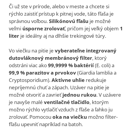
Či už ste v prírode, alebo v meste a chcete si
rýchlo zaistiť prístup k pitnej vode, táto fľaša je
správnou voľbou.
Silikónovú fľašu
je možné
veľmi
úsporne zrolovať
, pričom jej veľký objem
1
liter
je ideálny aj na dlhšie trekingové túry.
Vo viečku na pitie je
vyberateľne integrovaný
dutovláknový membránový filter
, ktorý
odstráni viac ako
99,9999 % baktérií
(E. coli) a
99,9 % parazitov a prvokov
(Giardia lamblia a
Cryptosporidium).
Aktívne uhlie
redukuje
nepríjemnú chuť a zápach. Uzáver na pitie je
možné otvoriť a zavrieť
jednou rukou
. V uzávere
je navyše malé
ventilačné tlačidlo
, ktorým
možno rýchlo vytlačiť vzduch z fľaše a ľahko ju
zrolovať. Pomocou
oka na viečku
možno filter-
fľašu upevniť napríklad na batoh.