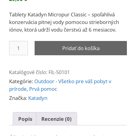
Tablety Katadyn Micropur Classic – spoľahlivá
konzervácia pitnej vody pomocou strieborných
iónov, ktorá udrží vodu čerstvú až 6 mesiacov.
množstvo
Pridať do košíka
Konzervácia
vody
MICROPUR
Katalógové číslo:
FIL-50101
CLASSIC
Kategórie:
Outdoor - Všetko pre váš pobyt v
MC
prírode
,
Prvá pomoc
1T
Značka:
Katadyn
Popis
Recenzie (0)