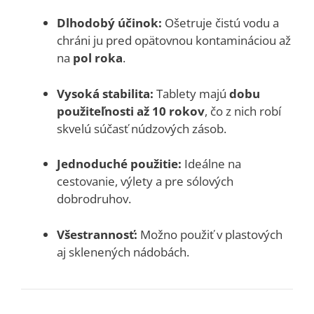
Dlhodobý účinok:
Ošetruje čistú vodu a
chráni ju pred opätovnou kontamináciou až
na
pol roka
.
Vysoká stabilita:
Tablety majú
dobu
použiteľnosti až 10 rokov
, čo z nich robí
skvelú súčasť núdzových zásob.
Jednoduché použitie:
Ideálne na
cestovanie, výlety a pre sólových
dobrodruhov.
Všestrannosť:
Možno použiť v plastových
aj sklenených nádobách.