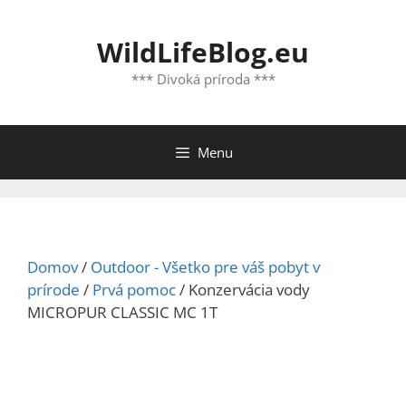
Preskočiť
na
WildLifeBlog.eu
obsah
*** Divoká príroda ***
Menu
Domov
/
Outdoor - Všetko pre váš pobyt v
prírode
/
Prvá pomoc
/ Konzervácia vody
MICROPUR CLASSIC MC 1T