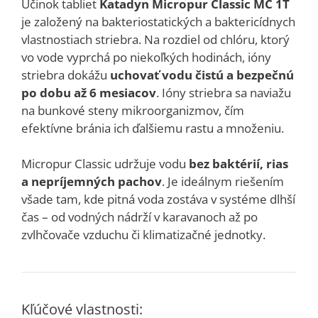
Účinok tabliet
Katadyn Micropur Classic MC 1T
je založený na bakteriostatických a baktericídnych
vlastnostiach striebra. Na rozdiel od chlóru, ktorý
vo vode vyprchá po niekoľkých hodinách, ióny
striebra dokážu
uchovať vodu čistú a bezpečnú
po dobu až 6 mesiacov
. Ióny striebra sa naviažu
na bunkové steny mikroorganizmov, čím
efektívne bránia ich ďalšiemu rastu a množeniu.
Micropur Classic udržuje vodu
bez baktérií, rias
a nepríjemných pachov
. Je ideálnym riešením
všade tam, kde pitná voda zostáva v systéme dlhší
čas – od vodných nádrží v karavanoch až po
zvlhčovače vzduchu či klimatizačné jednotky.
Kľúčové vlastnosti: