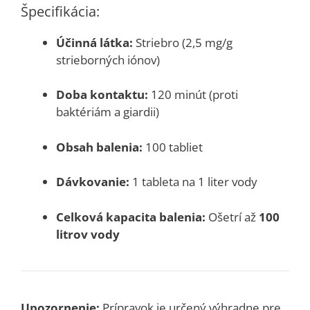
Špecifikácia:
Účinná látka:
Striebro (2,5 mg/g
strieborných iónov)
Doba kontaktu:
120 minút (proti
baktériám a giardii)
Obsah balenia:
100 tabliet
Dávkovanie:
1 tableta na 1 liter vody
Celková kapacita balenia:
Ošetrí až
100
litrov vody
Upozornenie:
Prípravok je určený výhradne pre