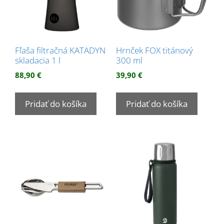
Fľaša filtračná KATADYN
Hrnček FOX titánový
skladacia 1 l
300 ml
88,90
€
39,90
€
Pridať do košíka
Pridať do košíka