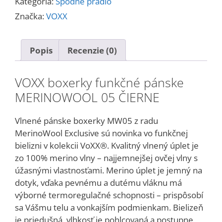
Kategória:
Spodné prádlo
05
Značka:
VOXX
Popis
Recenzie (0)
VOXX boxerky funkčné pánske
MERINOWOOL 05 ČIERNE
Vlnené pánske boxerky MW05 z radu
MerinoWool Exclusive sú novinka vo funkčnej
bielizni v kolekcii VoXX®. Kvalitný vlnený úplet je
zo 100% merino vlny – najjemnejšej ovčej vlny s
úžasnými vlastnosťami. Merino úplet je jemný na
dotyk, vďaka pevnému a dutému vláknu má
výborné termoregulačné schopnosti – prispôsobí
sa Vášmu telu a vonkajším podmienkam. Bielizeň
je priedušná, vlhkosť je pohlcovaná a postupne