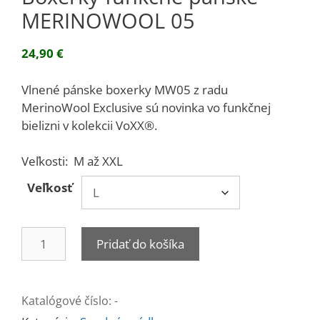
MERINOWOOL 05
24,90
€
Vlnené pánske boxerky MW05 z radu
MerinoWool Exclusive sú novinka vo funkčnej
bielizni v kolekcii VoXX®.
Veľkosti: M až XXL
Veľkosť
množstvo
Pridať do košíka
Boxerky
funkčné
pánske
Katalógové číslo:
-
MERINOWOOL