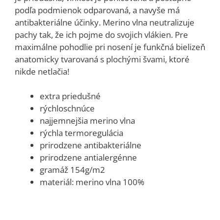
podľa podmienok odparovaná, a navyše má
antibakteriálne účinky. Merino vlna neutralizuje
pachy tak, že ich pojme do svojich vlákien. Pre
maximálne pohodlie pri nosení je funkčná bielizeň
anatomicky tvarovaná s plochými švami, ktoré
nikde netlačia!
extra priedušné
rýchloschnúce
najjemnejšia merino vlna
rýchla termoregulácia
prirodzene antibakteriálne
prirodzene antialergénne
gramáž 154g/m2
materiál: merino vlna 100%