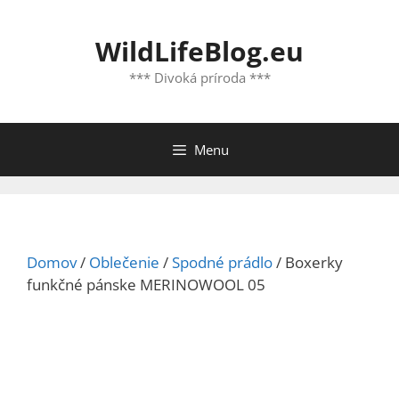
Preskočiť
na
WildLifeBlog.eu
obsah
*** Divoká príroda ***
Menu
Domov
/
Oblečenie
/
Spodné prádlo
/ Boxerky
funkčné pánske MERINOWOOL 05