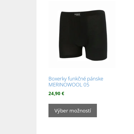
Boxerky funkčné pánske
MERINOWOOL 05
24,90
€
Tento
produkt
Výber možností
má
viacero
variantov.