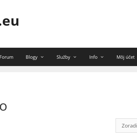
.eu
Forum
Blogy
Služby
Info
Môj účet
lo