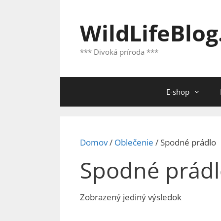
Preskočiť
na
WildLifeBlog
obsah
*** Divoká príroda ***
E-shop
Domov
/
Oblečenie
/ Spodné prádlo
Spodné prád
Zobrazený jediný výsledok