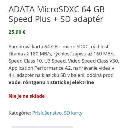
ADATA MicroSDXC 64 GB
Speed Plus + SD adaptér
25,90
€
Pamäťová karta 64 GB – micro SDXC, rýchlosť
čítania až 180 MB/s, rýchlosť zápisu až 160 MB/s,
Speed Class 10, U3 Speed, Video Speed Class V30,
Application Performance A2, nahrávanie videa v
4K, adaptér na klasickú SD v balení, odolná proti
vode
,
röntgenu
a
statickej elektrine
Nie je na sklade
Kategórie:
Príslušenstvo
,
SD karty