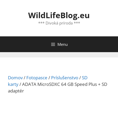
Preskočiť
na
WildLifeBlog.eu
obsah
*** Divoká príroda ***
Menu
Domov
/
Fotopasce
/
Príslušenstvo
/
SD
karty
/ ADATA MicroSDXC 64 GB Speed Plus + SD
adaptér