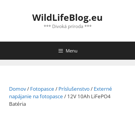
Preskočiť
na
WildLifeBlog.eu
obsah
*** Divoká príroda ***
Menu
Domov
/
Fotopasce
/
Príslušenstvo
/
Externé
napájanie na fotopasce
/ 12V 10Ah LiFePO4
Batéria