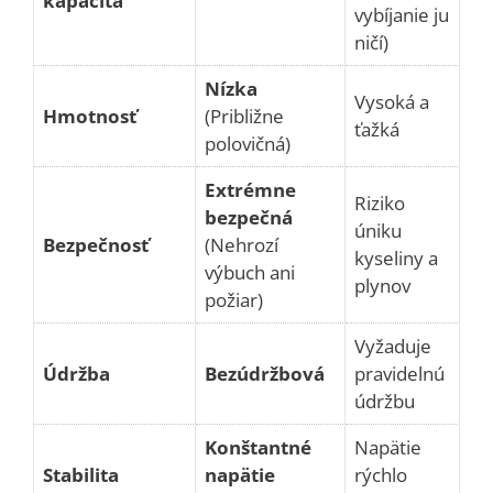
kapacita
vybíjanie ju
ničí)
Nízka
Vysoká a
Hmotnosť
(Približne
ťažká
polovičná)
Extrémne
Riziko
bezpečná
úniku
Bezpečnosť
(Nehrozí
kyseliny a
výbuch ani
plynov
požiar)
Vyžaduje
Údržba
Bezúdržbová
pravidelnú
údržbu
Konštantné
Napätie
Stabilita
napätie
rýchlo