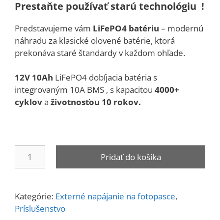
Prestaňte používať starú technológiu !
Predstavujeme vám
LiFePO4 batériu
– modernú
náhradu za klasické olovené batérie, ktorá
prekonáva staré štandardy v každom ohľade.
12V 10Ah
LiFePO4 dobíjacia batéria s
integrovaným 10A BMS , s kapacitou
4000+
cyklov
a
životnosťou 10 rokov.
množstvo
Pridať do košíka
12V
10Ah
LiFePO4
Kategórie:
Externé napájanie na fotopasce
,
Batéria
Príslušenstvo