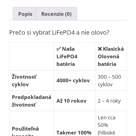
Popis
Recenzie (0)
Prečo si vybrať LiFePO4 a nie olovo?
✅ Naša
❌ Klasická
LiFePO4
Olovená
batéria
batéria
Životnosť
300 – 500
4000+ cyklov
cyklov
cyklov
Predpokladaná
Až 10 rokov
2 – 4 roky
životnosť
Len cca
50%
Použiteľná
Takmer 100%
(hlboké