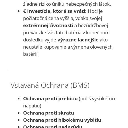
žiadne riziko úniku nebezpečných látok.
€ Investícia, ktorá sa vráti:
Hoci je
počiatočná cena vyššia, vďaka svojej
extrémnej životnosti
a bezúdržbovej
prevádzke vás táto batéria v konečnom
dôsledku vyjde
výrazne lacnejšie
ako
neustále kupovanie a výmena olovených
batérií.
️ Vstavaná Ochrana (BMS)
Ochrana proti prebitiu
(príliš vysokému
napätiu)
Ochrana proti skratu
Ochrana proti hlbokému vybitiu
Ochrana proti nadprúdu