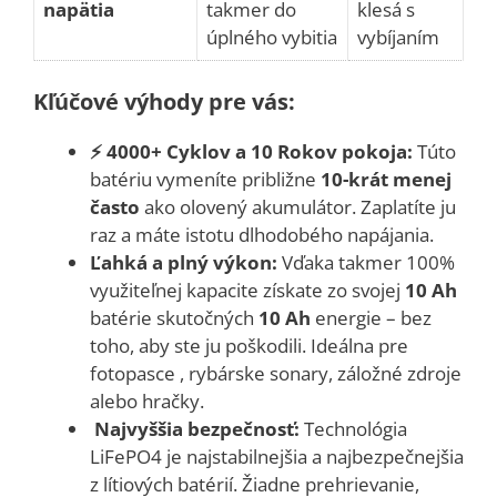
napätia
takmer do
klesá s
úplného vybitia
vybíjaním
Kľúčové výhody pre vás:
⚡ 4000+ Cyklov a 10 Rokov pokoja:
Túto
batériu vymeníte približne
10-krát menej
často
ako olovený akumulátor. Zaplatíte ju
raz a máte istotu dlhodobého napájania.
Ľahká a plný výkon:
Vďaka takmer 100%
využiteľnej kapacite získate zo svojej
10 Ah
batérie skutočných
10 Ah
energie – bez
toho, aby ste ju poškodili. Ideálna pre
fotopasce , rybárske sonary, záložné zdroje
alebo hračky.
️ Najvyššia bezpečnosť:
Technológia
LiFePO4 je najstabilnejšia a najbezpečnejšia
z lítiových batérií. Žiadne prehrievanie,