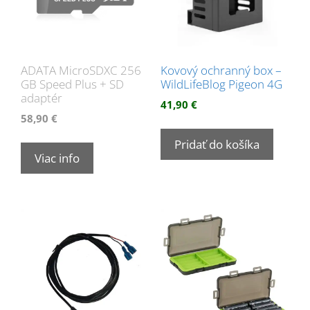
ADATA MicroSDXC 256
Kovový ochranný box –
GB Speed Plus + SD
WildLifeBlog Pigeon 4G
adaptér
41,90
€
58,90
€
Pridať do košíka
Viac info