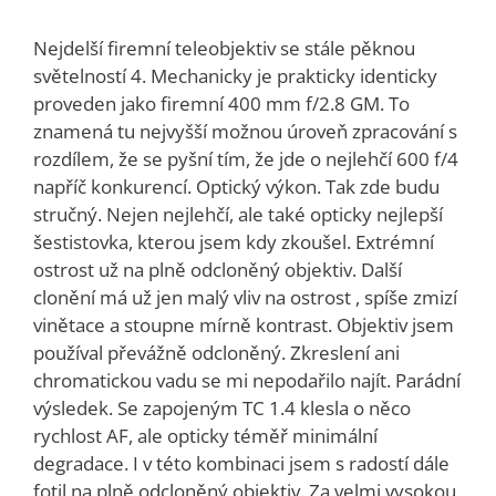
Nejdelší firemní teleobjektiv se stále pěknou
světelností 4. Mechanicky je prakticky identicky
proveden jako firemní 400 mm f/2.8 GM. To
znamená tu nejvyšší možnou úroveň zpracování s
rozdílem, že se pyšní tím, že jde o nejlehčí 600 f/4
napříč konkurencí. Optický výkon. Tak zde budu
stručný. Nejen nejlehčí, ale také opticky nejlepší
šestistovka, kterou jsem kdy zkoušel. Extrémní
ostrost už na plně odcloněný objektiv. Další
clonění má už jen malý vliv na ostrost , spíše zmizí
vinětace a stoupne mírně kontrast. Objektiv jsem
používal převážně odcloněný. Zkreslení ani
chromatickou vadu se mi nepodařilo najít. Parádní
výsledek. Se zapojeným TC 1.4 klesla o něco
rychlost AF, ale opticky téměř minimální
degradace. I v této kombinaci jsem s radostí dále
fotil na plně odcloněný objektiv. Za velmi vysokou