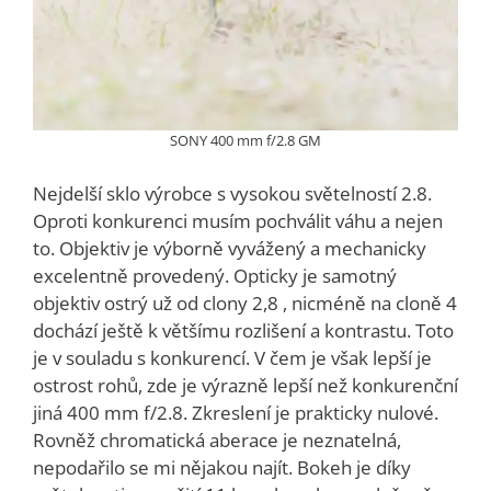
SONY 400 mm f/2.8 GM
Nejdelší sklo výrobce s vysokou světelností 2.8.
Oproti konkurenci musím pochválit váhu a nejen
to. Objektiv je výborně vyvážený a mechanicky
excelentně provedený. Opticky je samotný
objektiv ostrý už od clony 2,8 , nicméně na cloně 4
dochází ještě k většímu rozlišení a kontrastu. Toto
je v souladu s konkurencí. V čem je však lepší je
ostrost rohů, zde je výrazně lepší než konkurenční
jiná 400 mm f/2.8. Zkreslení je prakticky nulové.
Rovněž chromatická aberace je neznatelná,
nepodařilo se mi nějakou najít. Bokeh je díky