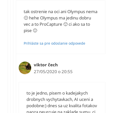
tak ostrenie na oci ani Olympus nema
🙂 hehe Olympus ma jedinu dobru
vec a to ProCapture 🙂 ci ako sa to
pise 🙂
Prihláste sa pre odoslanie odpovede
viktor čech
27/05/2020 o 20:55
to je jedno, pisem o kadejakych
drobnych vychytavkach, AI uceni a
podobne:) dnes sa uz kvalita fotakov
naoza neurcuje na zaklade sumu, ci