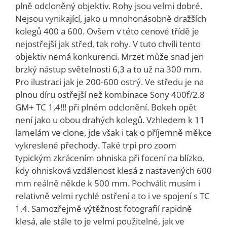
plně odcloněný objektiv. Rohy jsou velmi dobré.
Nejsou vynikající, jako u mnohonásobně dražších
kolegů 400 a 600. Ovšem v této cenové třídě je
nejostřejší jak střed, tak rohy. V tuto chvíli tento
objektiv nemá konkurenci. Mrzet může snad jen
brzký nástup světelnosti 6,3 a to už na 300 mm.
Pro ilustraci jak je 200-600 ostrý. Ve středu je na
plnou díru ostřejší než kombinace Sony 400f/2.8
GM+ TC 1,4!!! při plném odclonění. Bokeh opět
není jako u obou drahých kolegů. Vzhledem k 11
lamelám ve clone, jde však i tak o příjemně měkce
vykreslené přechody. Také trpí pro zoom
typickým zkrácením ohniska při focení na blízko,
kdy ohnisková vzdálenost klesá z nastavených 600
mm reálně někde k 500 mm. Pochválit musím i
relativně velmi rychlé ostření a to i ve spojení s TC
1,4. Samozřejmě výtěžnost fotografií rapidně
klesá, ale stále to je velmi použitelné, jak ve