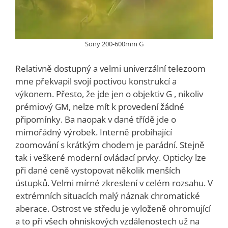
Sony 200-600mm G
Relativně dostupný a velmi univerzální telezoom
mne překvapil svojí poctivou konstrukcí a
výkonem. Přesto, že jde jen o objektiv G , nikoliv
prémiový GM, nelze mít k provedení žádné
připomínky. Ba naopak v dané třídě jde o
mimořádný výrobek. Interně probíhající
zoomování s krátkým chodem je parádní. Stejně
tak i veškeré moderní ovládací prvky. Opticky lze
při dané ceně vystopovat několik menších
ústupků. Velmi mírné zkreslení v celém rozsahu. V
extrémních situacích malý náznak chromatické
aberace. Ostrost ve středu je vyloženě ohromující
a to při všech ohniskových vzdálenostech už na