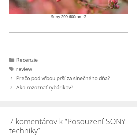
Sony 200-600mm G
Kategórie
Recenzie
Značky
review
Prečo pod vŕbou prší za slnečného dňa?
Ako rozoznať rybárikov?
7 komentárov k “Posouzení SONY
techniky”