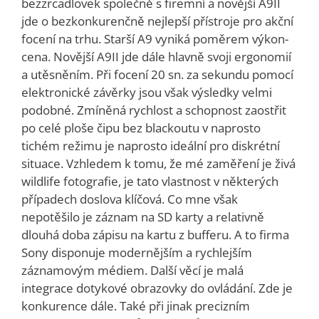
bezzrcadlovek společně s firemní a novější A9II
jde o bezkonkurenčně nejlepší přístroje pro akční
focení na trhu. Starší A9 vyniká poměrem výkon-
cena. Novější A9II jde dále hlavně svoji ergonomií
a utěsněním. Při focení 20 sn. za sekundu pomocí
elektronické závěrky jsou však výsledky velmi
podobné. Zmíněná rychlost a schopnost zaostřit
po celé ploše čipu bez blackoutu v naprosto
tichém režimu je naprosto ideální pro diskrétní
situace. Vzhledem k tomu, že mé zaměření je živá
wildlife fotografie, je tato vlastnost v některých
případech doslova klíčová. Co mne však
nepotěšilo je záznam na SD karty a relativně
dlouhá doba zápisu na kartu z bufferu. A to firma
Sony disponuje modernějším a rychlejším
záznamovým médiem. Další věcí je malá
integrace dotykové obrazovky do ovládání. Zde je
konkurence dále. Také při jinak precizním