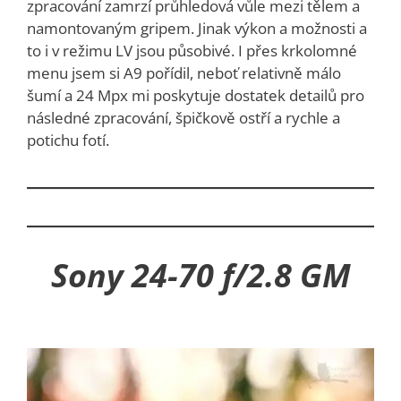
zpracování zamrzí průhledová vůle mezi tělem a
namontovaným gripem. Jinak výkon a možnosti a
to i v režimu LV jsou působivé. I přes krkolomné
menu jsem si A9 pořídil, neboť relativně málo
šumí a 24 Mpx mi poskytuje dostatek detailů pro
následné zpracování, špičkově ostří a rychle a
potichu fotí.
Sony 24-70 f/2.8 GM