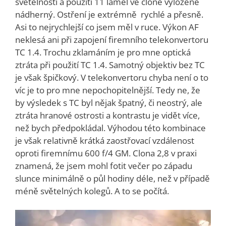
světelnosti a použití 11 lamel ve clone vyloženě
nádherný. Ostření je extrémně rychlé a přesně.
Asi to nejrychlejší co jsem měl v ruce. Výkon AF
neklesá ani při zapojení firemního telekonvertoru
TC 1.4. Trochu zklamáním je pro mne optická
ztráta při použití TC 1.4. Samotný objektiv bez TC
je však špičkový. V telekonvertoru chyba není o to
víc je to pro mne nepochopitelnější. Tedy ne, že
by výsledek s TC byl nějak špatný, či neostrý, ale
ztráta hranové ostrosti a kontrastu je vidět více,
než bych předpokládal. Výhodou této kombinace
je však relativně krátká zaostřovací vzdálenost
oproti firemnímu 600 f/4 GM. Clona 2,8 v praxi
znamená, že jsem mohl fotit večer po západu
slunce minimálně o půl hodiny déle, než v případě
méně světelných kolegů. A to se počítá.