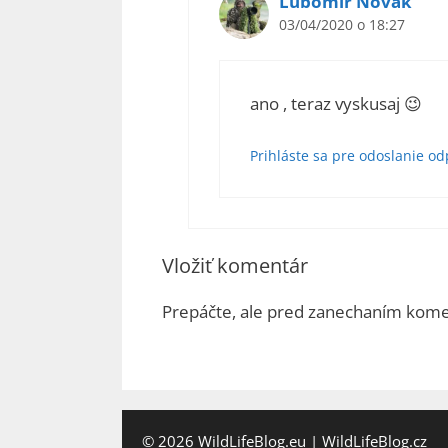
Ľubomír Novák
03/04/2020 o 18:27
ano , teraz vyskusaj 😉
Prihláste sa pre odoslanie o
Vložiť komentár
Prepáčte, ale pred zanechaním kom
© 2026
WildLifeBlog.eu
|
WildLifeBlog.cz