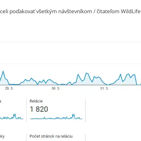
li poďakovať všetkým návštevníkom / čitateľom WildLifeB