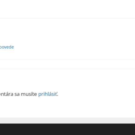
dpovede
entára sa musíte
prihlásiť
.