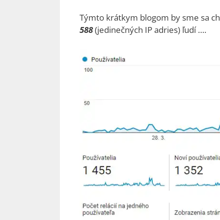
Týmto krátkym blogom by sme sa chce
588
(jedinečných IP adries) ľudí ….