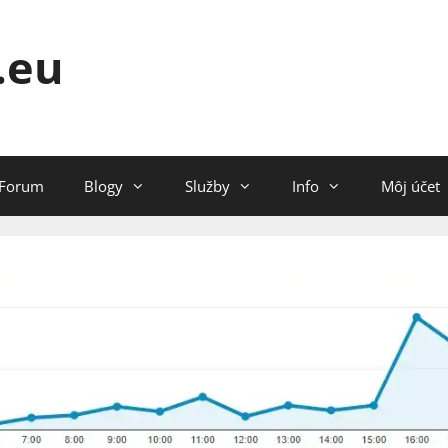
.eu
Forum
Blogy
Služby
Info
Môj účet