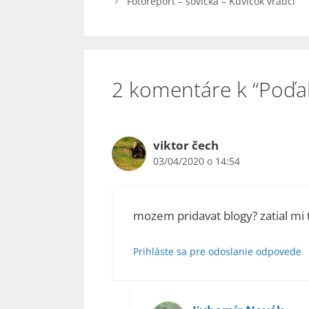
Fotoreport – sovička – Kuvičok vrabčí
2 komentáre k “Poďak
viktor čech
03/04/2020 o 14:54
mozem pridavat blogy? zatial mi 
Prihláste sa pre odoslanie odpovede