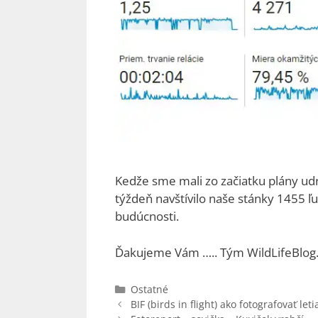
Kedže sme mali zo začiatku plány udr
týždeň navštívilo naše stánky 1455 ľu
budúcnosti.
Ďakujeme Vám ….. Tým WildLifeBlog
Kategórie
Ostatné
BIF (birds in flight) ako fotografovať let