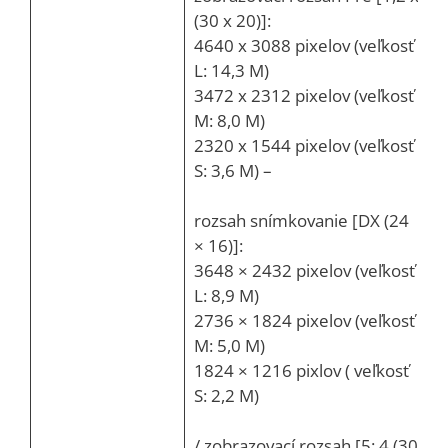
(30 x 20)]:
4640 x 3088 pixelov (veľkosť
L: 14,3 M)
3472 x 2312 pixelov (veľkosť
M: 8,0 M)
2320 x 1544 pixelov (veľkosť
S: 3,6 M) –
rozsah snímkovanie [DX (24
× 16)]:
3648 × 2432 pixelov (veľkosť
L: 8,9 M)
2736 × 1824 pixelov (veľkosť
M: 5,0 M)
1824 × 1216 pixlov ( veľkosť
S: 2,2 M)
/ zobrazovací rozsah [5: 4 (30