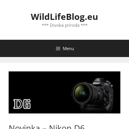
Preskočiť
na
WildLifeBlog.eu
obsah
*** Divoká príroda ***
Menu
Novinka – Nikon D6