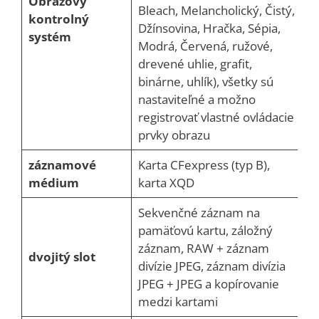
Obrazový
Bleach, Melancholický, Čistý,
kontrolný
Džínsovina, Hračka, Sépia,
systém
Modrá, Červená, ružové,
drevené uhlie, grafit,
binárne, uhlík), všetky sú
nastaviteľné a možno
registrovať vlastné ovládacie
prvky obrazu
záznamové
Karta CFexpress (typ B),
médium
karta XQD
Sekvenčné záznam na
pamäťovú kartu, záložný
záznam, RAW + záznam
dvojitý slot
divízie JPEG, záznam divízia
JPEG + JPEG a kopírovanie
medzi kartami