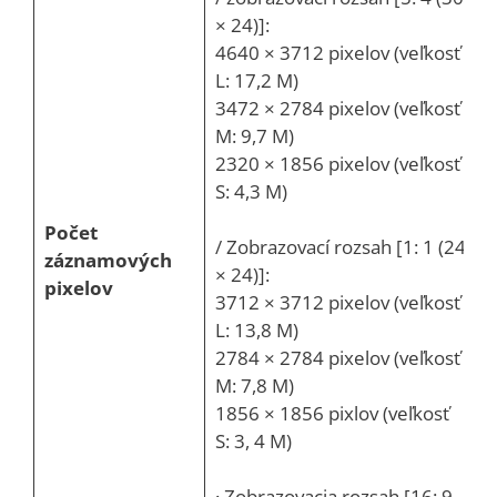
× 24)]:
4640 × 3712 pixelov (veľkosť
L: 17,2 M)
3472 × 2784 pixelov (veľkosť
M: 9,7 M)
2320 × 1856 pixelov (veľkosť
S: 4,3 M)
Počet
/ Zobrazovací rozsah [1: 1 (24
záznamových
× 24)]:
pixelov
3712 × 3712 pixelov (veľkosť
L: 13,8 M)
2784 × 2784 pixelov (veľkosť
M: 7,8 M)
1856 × 1856 pixlov (veľkosť
S: 3, 4 M)
· Zobrazovacia rozsah [16: 9