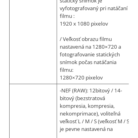
statický snímok je
vyfotografovaný pri natáčaní
filmu :
1920 x 1080 pixelov
/ Veľkosť obrazu filmu
nastavená na 1280×720 a
fotografovanie statických
snímok počas natáčania
filmu:
1280×720 pixelov
-NEF (RAW): 12bitový / 14-
bitový (bezstratová
kompresia, kompresia,
nekomprimace), voliteľná
veľkosť L / M / S (veľkosť M / S
je pevne nastavená na