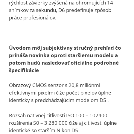
rýchlost závierky zvýšená na ohromujících 14
snímkov za sekundu, D6 predefinuje zpôsob
práce profesionálov.
Úvodom môj subjektívny stručný prehľad čo
prínáša novinka oproti staršiemu modelu a
potom budú nasledovať oficiálne podrobné
špecifikácie
Obrazový CMOS senzor s 20,8 miliónmi
efektívnymi pixelmi čiže počet pixelov úplne
identicky s predchádzajúcim modelom D5 .
Rozsah nativnej citlivosti ISO 100 – 102400
rozšírenia 50 – 3 280 000 čiže aj citlivosti úplne
identické so starším Nikon D5