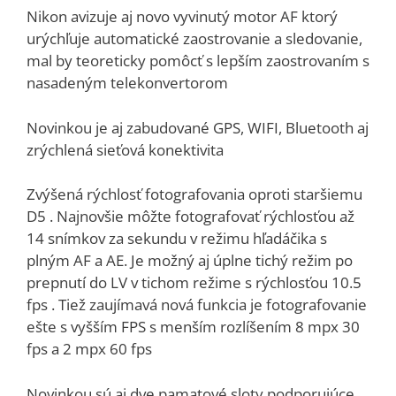
Nikon avizuje aj novo vyvinutý motor AF ktorý
urýchľuje automatické zaostrovanie a sledovanie,
mal by teoreticky pomôcť s lepším zaostrovaním s
nasadeným telekonvertorom
Novinkou je aj zabudované GPS, WIFI, Bluetooth aj
zrýchlená sieťová konektivita
Zvýšená rýchlosť fotografovania oproti staršiemu
D5 . Najnovšie môžte fotografovať rýchlosťou až
14 snímkov za sekundu v režimu hľadáčika s
plným AF a AE. Je možný aj úplne tichý režim po
prepnutí do LV v tichom režime s rýchlosťou 10.5
fps . Tiež zaujímavá nová funkcia je fotografovanie
ešte s vyšším FPS s menším rozlíšením 8 mpx 30
fps a 2 mpx 60 fps
Novinkou sú aj dve pamatové sloty podporujúce