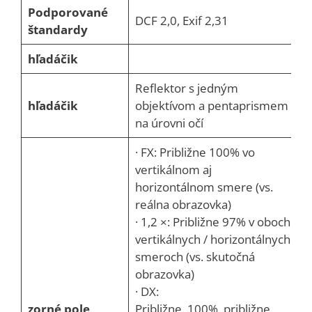
Podporované
DCF 2,0, Exif 2,31
štandardy
hľadáčik
Reflektor s jedným
hľadáčik
objektívom a pentaprismem
na úrovni očí
· FX: Približne 100% vo
vertikálnom aj
horizontálnom smere (vs.
reálna obrazovka)
· 1,2 ×: Približne 97% v oboch
vertikálnych / horizontálnych
smeroch (vs. skutočná
obrazovka)
· DX:
zorné pole
Približne. 100%, približne