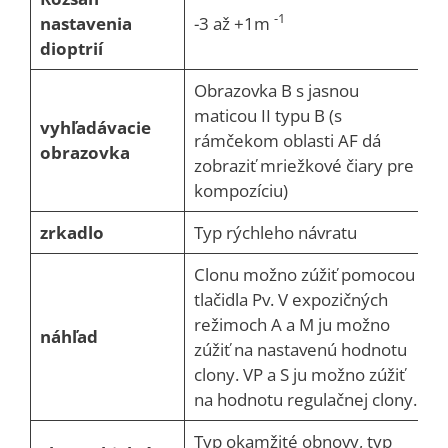
-1
nastavenia
-3 až +1m
dioptrií
Obrazovka B s jasnou
maticou II typu B (s
vyhľadávacie
rámčekom oblasti AF dá
obrazovka
zobraziť mriežkové čiary pre
kompozíciu)
zrkadlo
Typ rýchleho návratu
Clonu možno zúžiť pomocou
tlačidla Pv. V expozičných
režimoch A a M ju možno
náhľad
zúžiť na nastavenú hodnotu
clony. VP a S ju možno zúžiť
na hodnotu regulačnej clony.
Typ okamžité obnovy, typ