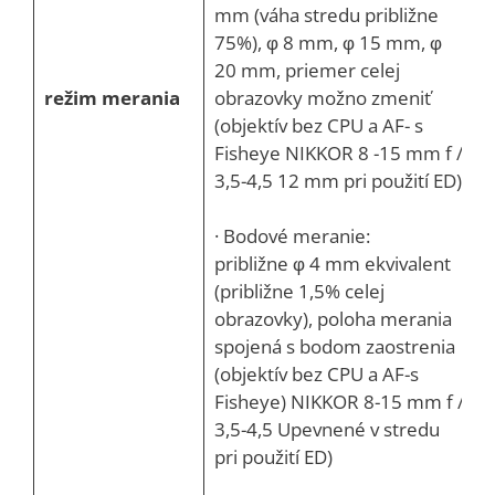
mm (váha stredu približne
75%), φ 8 mm, φ 15 mm, φ
20 mm, priemer celej
režim merania
obrazovky možno zmeniť
(objektív bez CPU a AF- s
Fisheye NIKKOR 8 -15 mm f /
3,5-4,5 12 mm pri použití ED)
· Bodové meranie:
približne φ 4 mm ekvivalent
(približne 1,5% celej
obrazovky), poloha merania
spojená s bodom zaostrenia
(objektív bez CPU a AF-s
Fisheye) NIKKOR 8-15 mm f /
3,5-4,5 Upevnené v stredu
pri použití ED)