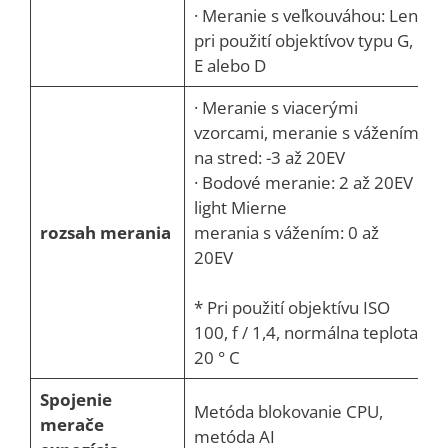
· Meranie s veľkouváhou: Len
pri použití objektívov typu G,
E alebo D
· Meranie s viacerými
vzorcami, meranie s vážením
na stred: -3 až 20EV
· Bodové meranie: 2 až 20EV
light Mierne
rozsah merania
merania s vážením: 0 až
20EV
* Pri použití objektívu ISO
100, f / 1,4, normálna teplota
20 ° C
Spojenie
Metóda blokovanie CPU,
merače
metóda AI