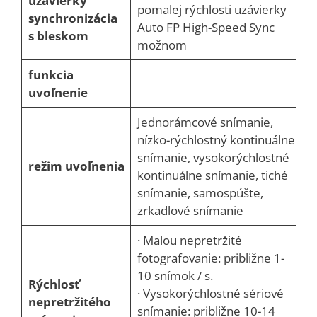
uzávierky
pomalej rýchlosti uzávierky
synchronizácia
Auto FP High-Speed Sync
s bleskom
možnom
funkcia
uvoľnenie
Jednorámcové snímanie,
nízko-rýchlostný kontinuálne
snímanie, vysokorýchlostné
režim uvoľnenia
kontinuálne snímanie, tiché
snímanie, samospúšte,
zrkadlové snímanie
· Malou nepretržité
fotografovanie: približne 1-
10 snímok / s.
Rýchlosť
· Vysokorýchlostné sériové
nepretržitého
snímanie: približne 10-14