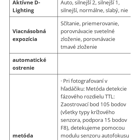
Aktívne D-
Auto, silnejší 2, silnejší 1,
Lighting
silnejší, normálne, slabý, nie
Sčítanie, priemerovanie,
Viacnásobná
porovnávacie svetelné
expozícia
zloženie, porovnávacie
tmavé zloženie
automatické
ostrenie
· Pri fotografovaní v
hľadáčiku: Metóda detekcie
fázového rozdielu TTL:
Zaostrovací bod 105 bodov
(všetky typy krížového
senzora, podpora 15 bodov
F8), detekujeme pomocou
metóda
modulu senzoru autofokusu