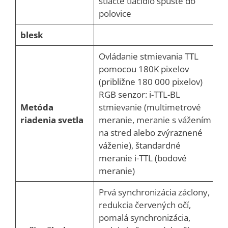
stlačte tlačidlo spúšte do
polovice
blesk
Ovládanie stmievania TTL
pomocou 180K pixelov
(približne 180 000 pixelov)
RGB senzor: i-TTL-BL
Metóda
stmievanie (multimetrové
riadenia svetla
meranie, meranie s vážením
na stred alebo zvýraznené
váženie), štandardné
meranie i-TTL (bodové
meranie)
Prvá synchronizácia záclony,
redukcia červených očí,
pomalá synchronizácia,