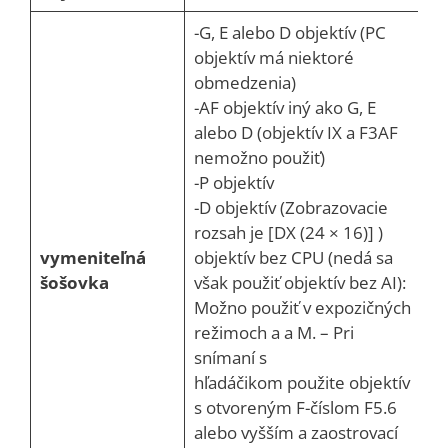
-G, E alebo D objektív (PC
objektív má niektoré
obmedzenia)
-AF objektív iný ako G, E
alebo D (objektív IX a F3AF
nemožno použiť)
-P objektív
-D objektív (Zobrazovacie
rozsah je [DX (24 × 16)] )
vymeniteľná
objektív bez CPU (nedá sa
šošovka
však použiť objektív bez AI):
Možno použiť v expozičných
režimoch a a M. – Pri
snímaní s
hľadáčikom použite objektív
s otvoreným F-číslom F5.6
alebo vyšším a zaostrovací