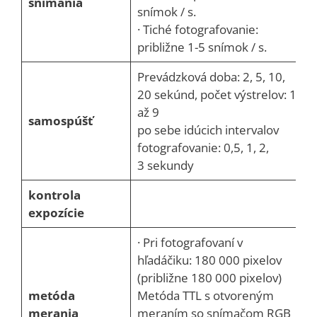
snímania
snímok / s.
· Tiché fotografovanie:
približne 1-5 snímok / s.
Prevádzková doba: 2, 5, 10,
20 sekúnd, počet výstrelov: 1
až 9
samospúšť
po sebe idúcich intervalov
fotografovanie: 0,5, 1, 2,
3 sekundy
kontrola
expozície
· Pri fotografovaní v
hľadáčiku: 180 000 pixelov
(približne 180 000 pixelov)
metóda
Metóda TTL s otvoreným
merania
meraním so snímačom RGB