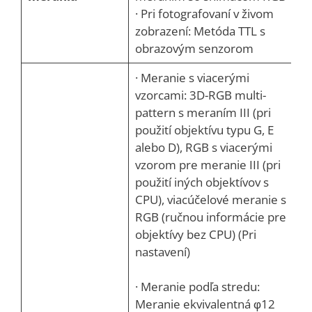
· Pri fotografovaní v živom
zobrazení: Metóda TTL s
obrazovým senzorom
· Meranie s viacerými
vzorcami: 3D-RGB multi-
pattern s meraním III (pri
použití objektívu typu G, E
alebo D), RGB s viacerými
vzorom pre meranie III (pri
použití iných objektívov s
CPU), viacúčelové meranie s
RGB (ručnou informácie pre
objektívy bez CPU) (Pri
nastavení)
· Meranie podľa stredu:
Meranie ekvivalentná φ12