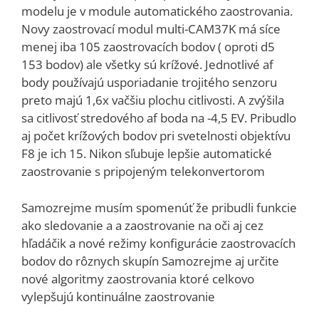
modelu je v module automatického zaostrovania.
Novy zaostrovací modul multi-CAM37K má síce
menej iba 105 zaostrovacích bodov ( oproti d5
153 bodov) ale všetky sú krížové. Jednotlivé af
body používajú usporiadanie trojitého senzoru
preto majú 1,6x vačšiu plochu citlivosti. A zvýšila
sa citlivosť stredového af boda na -4,5 EV. Pribudlo
aj počet krížových bodov pri svetelnosti objektívu
F8 je ich 15. Nikon sľubuje lepšie automatické
zaostrovanie s pripojeným telekonvertorom
Samozrejme musím spomenúť že pribudli funkcie
ako sledovanie a a zaostrovanie na oči aj cez
hľadáčik a nové režimy konfigurácie zaostrovacích
bodov do rôznych skupín Samozrejme aj určite
nové algoritmy zaostrovania ktoré celkovo
vylepšujú kontinuálne zaostrovanie