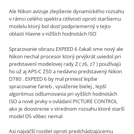
Ale Nikon avizuje zlepšenie dynamického rozsahu
v rámci celého spektra citlivosti oproti staršiemu
modelu ktorý bol dosť podpriemerný v tejto
oblasti hlavne v nižších hodnotách ISO
Spracovanie obrazu EXPEED 6 čakali sme nový ale
Nikon nechal procesor ktorý prvýkrát uviedol pri
predstavení modelovej rady Z ( z6, z7 ) používajú
ho už aj APS-C Z50 a nedávno predstavený Nikon
D780 . EXPEED 6 by mal priniesť lepšie
spracovanie farieb , vyváženie bielej , lepší
algoritmus odšumovania pri vyšších hodnotách
ISO a nové prvky v ovládaní PICTURE CONTROL
ako je doostrenie v strednom rozsahu ktoré starší
model D5 vôbec nemal
Asi najväčší rozdiel oproti predchádzajúcemu