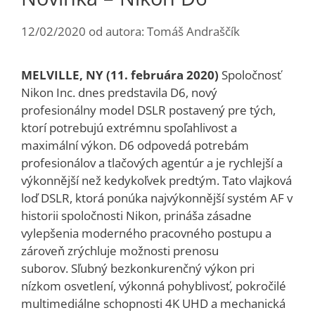
12/02/2020
od autora:
Tomáš Andraščík
MELVILLE, NY (11. februára 2020)
Spoločnosť
Nikon Inc. dnes predstavila D6, nový
profesionálny model DSLR postavený pre tých,
ktorí potrebujú extrémnu spoľahlivost a
maximální výkon. D6 odpovedá potrebám
profesionálov a tlačových agentúr a je rychlejší a
výkonnější než kedykoľvek predtým. Tato vlajková
loď DSLR, ktorá ponúka najvýkonnější systém AF v
historii spoločnosti Nikon, prináša zásadne
vylepšenia moderného pracovného postupu a
zároveň zrýchluje možnosti prenosu
suborov. Sľubný bezkonkurenčný výkon pri
nízkom osvetlení, výkonná pohyblivosť, pokročilé
multimediálne schopnosti 4K UHD a mechanická