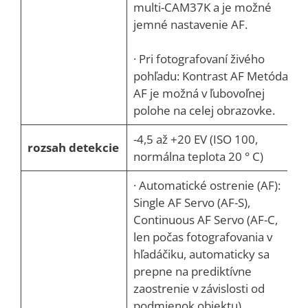
multi-CAM37K a je možné
jemné nastavenie AF.
· Pri fotografovaní živého
pohľadu: Kontrast AF Metóda
AF je možná v ľubovoľnej
polohe na celej obrazovke.
-4,5 až +20 EV (ISO 100,
rozsah detekcie
normálna teplota 20 ° C)
· Automatické ostrenie (AF):
Single AF Servo (AF-S),
Continuous AF Servo (AF-C,
len počas fotografovania v
hľadáčiku, automaticky sa
prepne na prediktívne
zaostrenie v závislosti od
podmienok objektu),