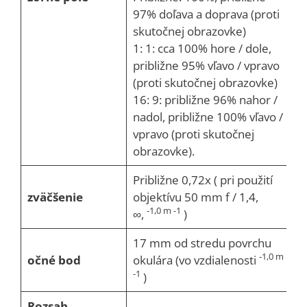
97% doľava a doprava (proti
skutočnej obrazovke)
1: 1: cca 100% hore / dole,
približne 95% vľavo / vpravo
(proti skutočnej obrazovke)
16: 9: približne 96% nahor /
nadol, približne 100% vľavo /
vpravo (proti skutočnej
obrazovke).
Približne 0,72x ( pri použití
zväčšenie
objektívu 50 mm f / 1,4,
-1,0 m -1
∞,
)
17 mm od stredu povrchu
-1,0 m
očné bod
okulára (vo vzdialenosti
-1
)
Rozsah