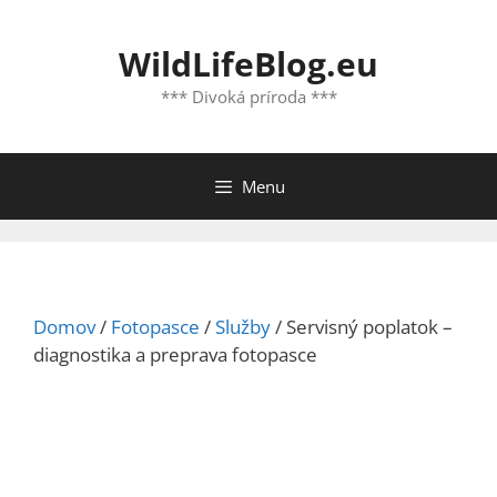
Preskočiť
na
WildLifeBlog.eu
obsah
*** Divoká príroda ***
Menu
Domov
/
Fotopasce
/
Služby
/ Servisný poplatok –
diagnostika a preprava fotopasce