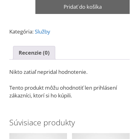
množstvo
Pridať do košíka
Servisný
poplatok
–
Kategória:
Služby
diagnostika
a
preprava
Recenzie (0)
fotopasce
Nikto zatiaľ nepridal hodnotenie.
Tento produkt môžu ohodnotiť len prihlásení
zákazníci, ktorí si ho kúpili.
Súvisiace produkty