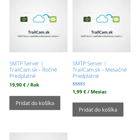
SMTP Server |
SMTP Server |
TrailCam.sk – Ročné
TrailCam.sk – Mesačné
Predplatné
Predplatné
19,90
€
/ Rok
Hodnotenie
1,99
€
/ Mesiac
5.00
z 5
Pridať do košíka
Pridať do košíka