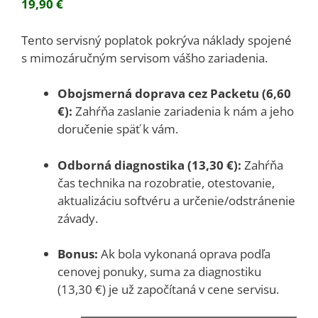
19,90
€
Tento servisný poplatok pokrýva náklady spojené
s mimozáručným servisom vášho zariadenia.
Obojsmerná doprava cez Packetu (6,60
€):
Zahŕňa zaslanie zariadenia k nám a jeho
doručenie späť k vám.
Odborná diagnostika (13,30 €):
Zahŕňa
čas technika na rozobratie, otestovanie,
aktualizáciu softvéru a určenie/odstránenie
závady.
Bonus:
Ak bola vykonaná oprava podľa
cenovej ponuky, suma za diagnostiku
(13,30 €) je už započítaná v cene servisu.