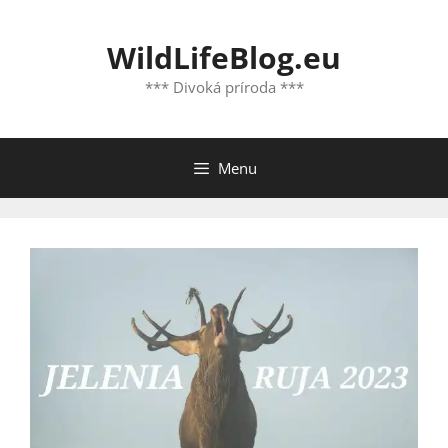
Preskočiť
na
WildLifeBlog.eu
obsah
*** Divoká príroda ***
Menu