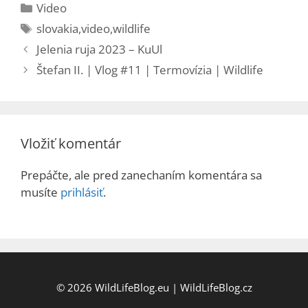
Kategórie
Video
Značky
slovakia
,
video
,
wildlife
Jelenia ruja 2023 – KuUl
Štefan II. | Vlog #11 | Termovízia | Wildlife
Vložiť komentár
Prepáčte, ale pred zanechaním komentára sa
musíte
prihlásiť
.
© 2026
WildLifeBlog.eu
|
WildLifeBlog.cz