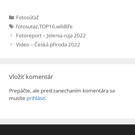
Kategórie
Fotosúťaž
Značky
fotosutaz
,
TOP10
,
wildlife
Fotoreport – Jelenia ruja 2022
Video – Česká příroda 2022
Vložiť komentár
Prepáčte, ale pred zanechaním komentára sa
musíte
prihlásiť
.