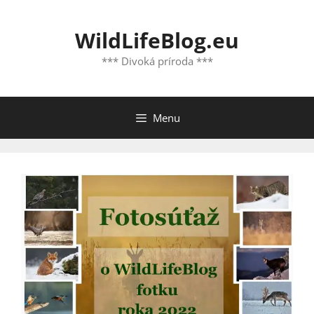
Preskočiť
na
WildLifeBlog.eu
obsah
*** Divoká príroda ***
Menu