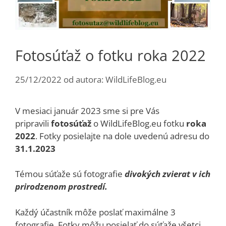
Fotosúťaž o fotku roka 2022
25/12/2022
od autora:
WildLifeBlog.eu
V mesiaci január 2023 sme si pre Vás
pripravili
fotosúťaž
o WildLifeBlog.eu fotku
roka
2022
. Fotky posielajte na dole uvedenú adresu do
31.1.2023
Témou súťaže sú fotografie
divokých zvierat v ich
prirodzenom prostredí.
Každý účastník môže poslať maximálne 3
fotografie. Fotky môžu posielať do súťaže všetci,