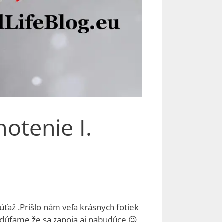
otenie I.
ťaž .Prišlo nám veľa krásnych fotiek
li dúfame že sa zapoja aj nabudúce 😉