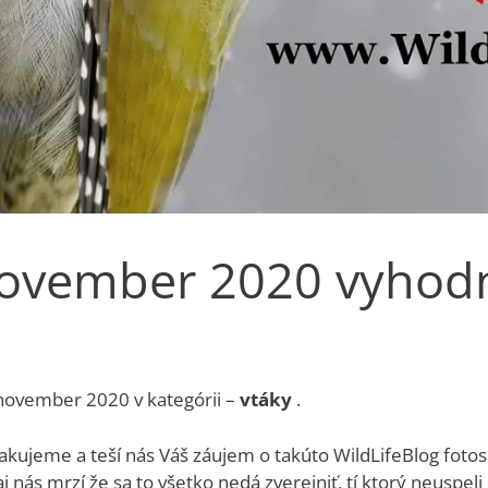
november 2020 vyhodn
november 2020 v kategórii –
vtáky
.
ujeme a teší nás Váš záujem o takúto WildLifeBlog fotosú
 aj nás mrzí že sa to všetko nedá zverejniť, tí ktorý neuspe