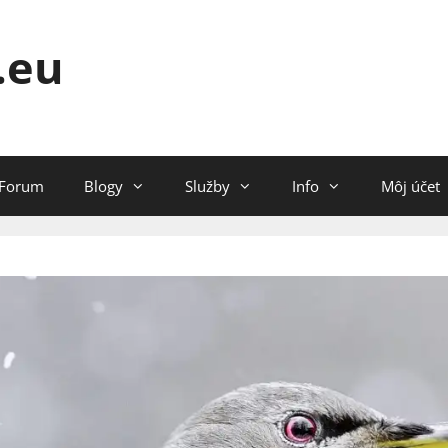
.eu
Forum
Blogy
Služby
Info
Môj účet