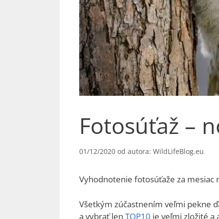
Fotosúťaž – 
01/12/2020
od autora:
WildLifeBlog.eu
Vyhodnotenie fotosúťaže za mesiac 
Všetkým zúčastnením veľmi pekne ďak
a vybrať len
TOP10
je veľmi zložité a