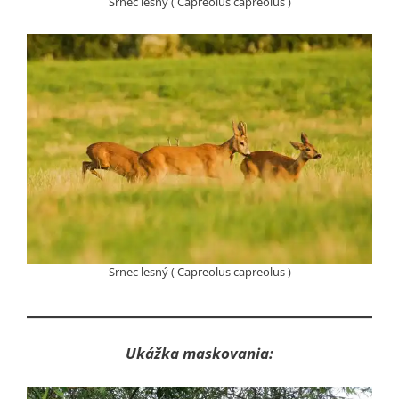
Srnec lesný ( Capreolus capreolus )
Srnec lesný ( Capreolus capreolus )
Ukážka maskovania: