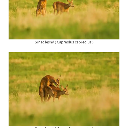
Srnec lesný ( Capreolus capreolus )