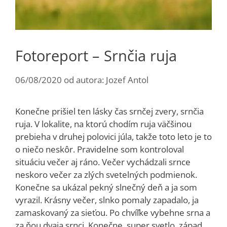
Fotoreport – Srnčia ruja
06/08/2020
od autora:
Jozef Antol
Konečne prišiel ten lásky čas srnčej zvery, srnčia
ruja. V lokalite, na ktorú chodím ruja väčšinou
prebieha v druhej polovici júla, takže toto leto je to
o niečo neskôr. Pravidelne som kontroloval
situáciu večer aj ráno. Večer vychádzali srnce
neskoro večer za zlých svetelných podmienok.
Konečne sa ukázal pekný slnečný deň a ja som
vyrazil. Krásny večer, slnko pomaly zapadalo, ja
zamaskovaný za sieťou. Po chvíľke vybehne srna a
za ňou dvaja srnci. Konečne, super svetlo, západ