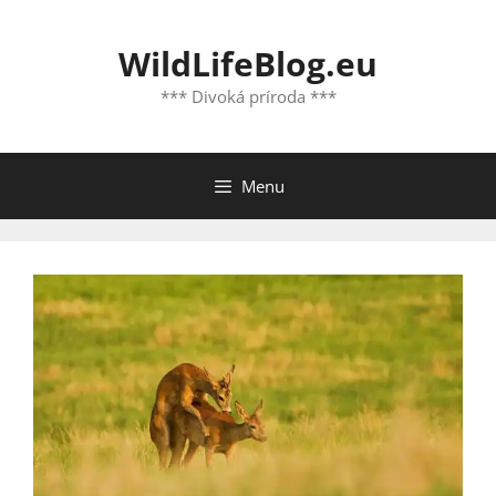
Preskočiť
na
WildLifeBlog.eu
obsah
*** Divoká príroda ***
Menu