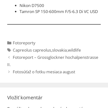
Nikon D7500
Tamron SP 150-600mm F/5-6.3 Di VC USD
Kategórie
Fotoreporty
Značky
Capreolus capreolus
,
slovakia
,
wildlife
Fotoreport – Grossglockner hochalpenstrasse
II.
Fotosúťaž o fotku mesiaca august
Vložiť komentár