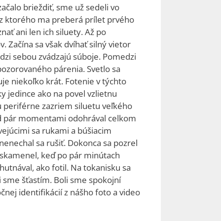
čalo brieždiť, sme už sedeli vo
, z ktorého ma preberá prílet prvého
ať ani len ich siluety. Až po
 Začína sa však dvíhať silný vietor
medzi sebou zvádzajú súboje. Pomedzi
pozorovaného párenia. Svetlo sa
je niekoľko krát. Fotenie v týchto
 jedince ako na povel vzlietnu
u periférne zazriem siluetu veľkého
pred pár momentami odohrával celkom
hvejúcimi sa rukami a búšiacim
nenechal sa rušiť. Dokonca sa pozrel
ak skamenel, keď po pár minútach
hutnával, ako fotil. Na tokanisku sa
li sme šťastím. Boli sme spokojní
čnej identifikácií z nášho foto a video