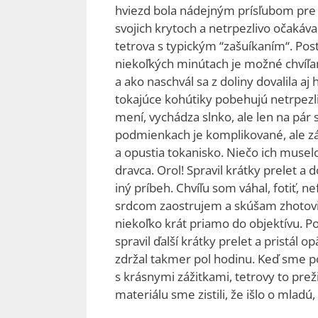
hviezd bola nádejným prísľubom pre m
svojich krytoch a netrpezlivo očakáv
tetrova s typickým “zašuíkaním“. Postu
niekoľkých minútach je možné chvíľam
a ako naschvál sa z doliny dovalila 
tokajúce kohútiky pobehujú netrpezl
mení, vychádza slnko, ale len na pár 
podmienkach je komplikované, ale zá
a opustia tokanisko. Niečo ich muselo
dravca. Orol! Spravil krátky prelet
iný príbeh. Chvíľu som váhal, fotiť,
srdcom zaostrujem a skúšam zhotoviť 
niekoľko krát priamo do objektívu. P
spravil ďalší krátky prelet a pristál 
zdržal takmer pol hodinu. Keď sme po 
s krásnymi zážitkami, tetrovy to preži
materiálu sme zistili, že išlo o mlad