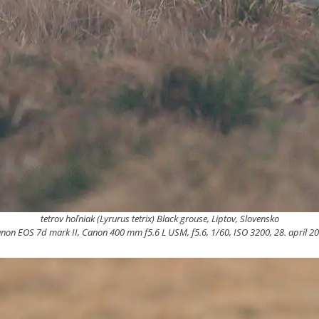
tetrov hoľniak (Lyrurus tetrix) Black grouse, Liptov, Slovensko
non EOS 7d mark II, Canon 400 mm f5.6 L USM, f5.6, 1/60, ISO 3200, 28. apríl 2