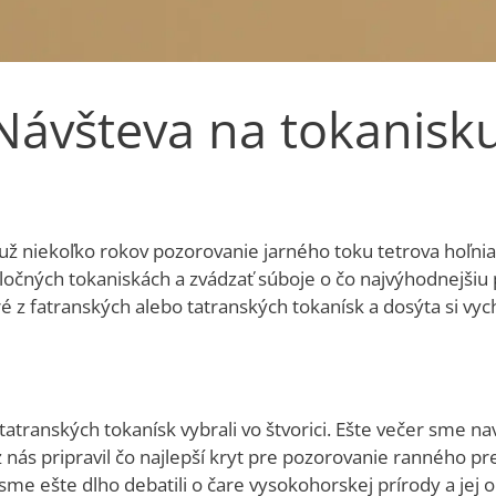
Návšteva na tokanisk
ž niekoľko rokov pozorovanie jarného toku tetrova hoľniaka
čných tokaniskách a zvádzať súboje o čo najvýhodnejšiu po
ré z fatranských alebo tatranských tokanísk a dosýta si vy
atranských tokanísk vybrali vo štvorici. Ešte večer sme navšt
z nás pripravil čo najlepší kryt pre pozorovanie ranného p
sme ešte dlho debatili o čare vysokohorskej prírody a jej 