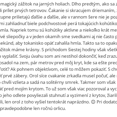
agický zážitok na jarných holiach. Dlho predtým, ako sa za
ali prílet prvých tetrovov. Čakanie si skracujem driemaním
pne prilietajú ďalšie a ďalšie, ale v rannom šere nie je pozn
i zahliadnuť biele podchvostové perá tokajúcich kohútikov.
aj hmla. Napriek tomu sú kohútiky aktívne a niekoľko krát 
ivé sliepočky a v jeden okamih sme svedkami aj nie často 
sekúnd, aby tokanisko opäť zahalila hmla. Takto sa to opaku
žitok máme krásny. S príchodom šiestej hodiny však všetky
 vyplašiť. Svoju úvahu som ani nestihol dokončiť, keď zraz
 a dosadol na zem, pár metrov pred môj kryt, kde sa ešte 
 nefotiť? Ak pohnem objektívom, celé to môžem pokaziť. S c
prvé zábery. Orol síce cvakanie zrkadla musel počuť, ale 
o chvíli vzlieta a sadá na solitérny smrek. Takmer som vš
opäť pred mojím krytom. To už som však viac pozoroval a vyc
jeho odlete povyliezali stuhnutí a vyzimení z krytov, žiari
li, len orol z toho vyšiel tentokrát naprázdno. 😊 Pri dodato
ú, pravdepodobne len ročnú orlicu.