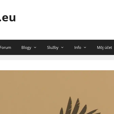
.eu
Forum
Blogy
Služby
Info
Môj účet