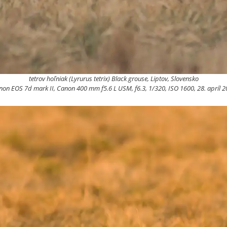
tetrov hoľniak (Lyrurus tetrix) Black grouse, Liptov, Slovensko
on EOS 7d mark II, Canon 400 mm f5.6 L USM, f6.3, 1/320, ISO 1600, 28. apríl 