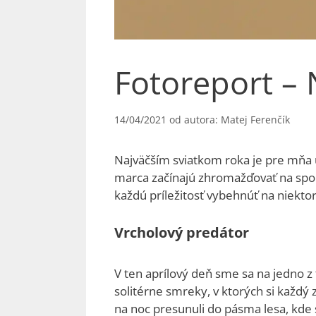
Fotoreport – 
14/04/2021
od autora:
Matej Ferenčík
Najväčším sviatkom roka je pre mňa u
marca začínajú zhromažďovať na spolo
každú príležitosť vybehnúť na niekto
Vrcholový predátor
V ten aprílový deň sme sa na jedno z t
solitérne smreky, v ktorých si každý 
na noc presunuli do pásma lesa, kde 