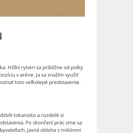
u
. Hôľni rytieri sa približne od polky
zíciu v aréne. Ja sa snažím využiť
chutnať toto veľkolepé predstavenie.
ívili tokanisko a rozdelili si
redstavenia. Po skončení prác sme sa
obyvateľoch. Jasná obloha s miliónmi