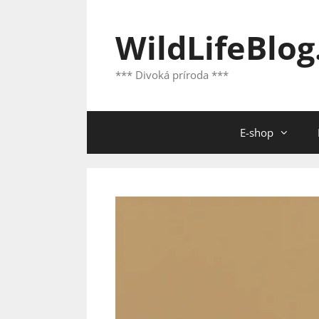
Preskočiť
na
WildLifeBlog
obsah
*** Divoká príroda ***
E-shop