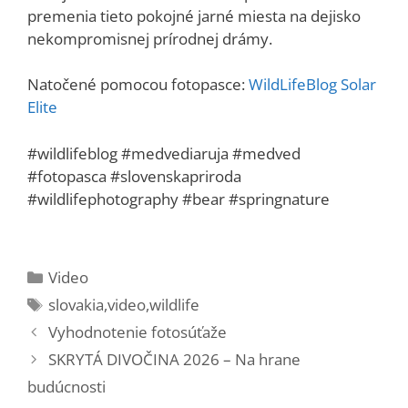
premenia tieto pokojné jarné miesta na dejisko
nekompromisnej prírodnej drámy.
Natočené pomocou fotopasce:
WildLifeBlog Solar
Elite
#wildlifeblog #medvediaruja #medved
#fotopasca #slovenskapriroda
#wildlifephotography #bear #springnature
Kategórie
Video
Značky
slovakia
,
video
,
wildlife
Vyhodnotenie fotosúťaže
SKRYTÁ DIVOČINA 2026 – Na hrane
budúcnosti