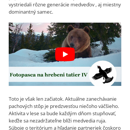
vystriedali rôzne generácie medveďov , aj miestny
dominantný samec.
Toto je však len začiatok. Aktuálne zanechávanie
pachových stôp je predzvesťou niečoho väčšieho.
Aktivita v lese sa bude každým dňom stupňovať,
keďže sa nezadržateľne blíži medvedia ruja.
Súboje o teritórium a hľadanie partneriek čoskoro