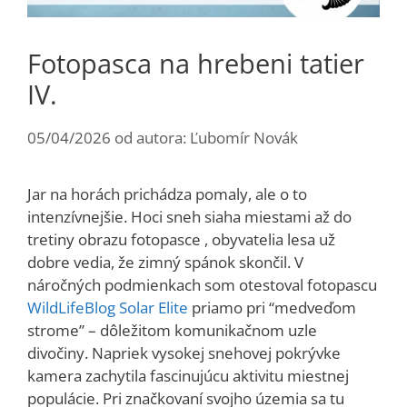
Fotopasca na hrebeni tatier
IV.
05/04/2026
od autora:
Ľubomír Novák
Jar na horách prichádza pomaly, ale o to
intenzívnejšie. Hoci sneh siaha miestami až do
tretiny obrazu fotopasce , obyvatelia lesa už
dobre vedia, že zimný spánok skončil. V
náročných podmienkach som otestoval fotopascu
WildLifeBlog Solar Elite
priamo pri “medveďom
strome” – dôležitom komunikačnom uzle
divočiny. Napriek vysokej snehovej pokrývke
kamera zachytila fascinujúcu aktivitu miestnej
populácie. Pri značkovaní svojho územia sa tu