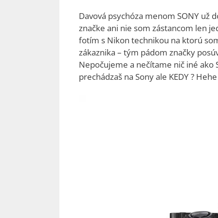
Davová psychóza menom SONY už doraz
značke ani nie som zástancom len jed
fotím s Nikon technikou na ktorú so
zákaznika – tým pádom značky posúvaj
Nepočujeme a nečítame nič iné ako So
prechádzaš na Sony ale KEDY ? Hehe