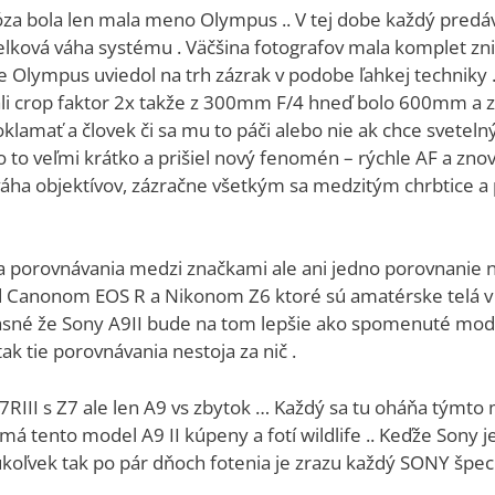
a bola len mala meno Olympus .. V tej dobe každý predáv
celková váha systému . Väčšina fotografov mala komplet zni
 že Olympus uviedol na trh zázrak v podobe ľahkej techniky .
li crop faktor 2x takže z 300mm F/4 hneď bolo 600mm a 
oklamať a človek či sa mu to páči alebo nie ak chce svetelný
 to veľmi krátko a prišiel nový fenomén – rýchle AF a znov
áha objektívov, zázračne všetkým sa medzitým chrbtice a pl
 sa porovnávania medzi značkami ale ani jedno porovnanie n
klad Canonom EOS R a Nikonom Z6 ktoré sú amatérske telá 
jasné že Sony A9II bude na tom lepšie ako spomenuté mode
tie porovnávania nestoja za nič .
A7RIII s Z7 ale len A9 vs zbytok … Každý sa tu oháňa tým
o má tento model A9 II kúpeny a fotí wildlife .. Keďže Sony
oľvek tak po pár dňoch fotenia je zrazu každý SONY špeci