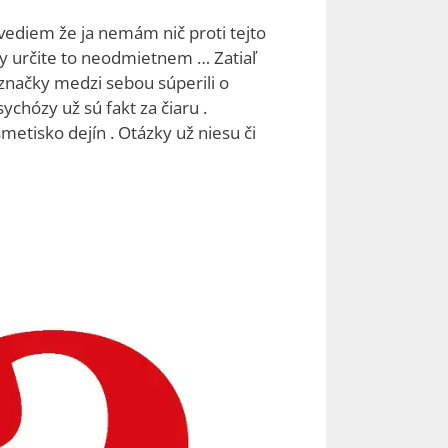
vediem že ja nemám nič proti tejto
ny určite to neodmietnem … Zatiaľ
značky medzi sebou súperili o
chózy už sú fakt za čiaru .
metisko dejín . Otázky už niesu či