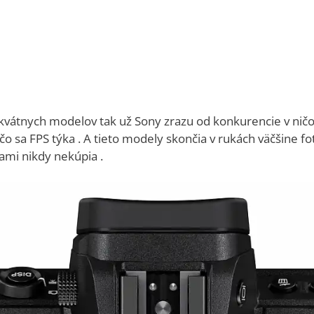
kvátnych modelov tak už Sony zrazu od konkurencie v ničo
jší čo sa FPS týka . A tieto modely skončia v rukách väčšine 
sami nikdy nekúpia .