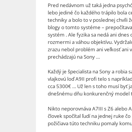
Pred nedávnom už taká jedna psychóz
lebo jediné čo každého trápilo bola 
techniky a bolo to v poslednej chvíli
blogy o tomto systéme – prepočítava
systém . Ale fyzika sa nedá ani dnes 
rozmermi a váhou objektívu. Vydržalo
zrazu nebol problém ani veľkosť ani v
prechádzajú na Sony …
Každý je špecialista na Sony a robia
vlajkovú loď A9II profi telo s naprí
cca 5300€ … Už len s toho musí byť 
dnešnému dňu konkurenčný model tak 
Nikto neporovnáva A7III s Z6 alebo 
človek spočítal ľudí na jednej ruke č
požičiava túto techniku pomaly komuk