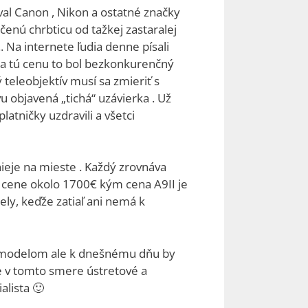
al Canon , Nikon a ostatné značky
čenú chrbticu od tažkej zastaralej
. Na internete ľudia denne písali
za tú cenu to bol bezkonkurenčný
 teleobjektív musí sa zmieriť s
u objavená „tichá“ uzávierka . Už
atničky uzdravili a všetci
ieje na mieste . Každý zrovnáva
v cene okolo 1700€ kým cena A9II je
ly, keďže zatiaľ ani nemá k
to modelom ale k dnešnému dňu by
 je v tomto smere ústretové a
alista 🙂