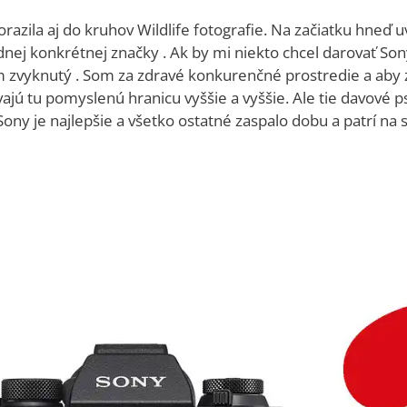
ila aj do kruhov Wildlife fotografie. Na začiatku hneď u
nej konkrétnej značky . Ak by mi niekto chcel darovať So
m zvyknutý . Som za zdravé konkurenčné prostredie a aby 
ú tu pomyslenú hranicu vyššie a vyššie. Ale tie davové psy
ny je najlepšie a všetko ostatné zaspalo dobu a patrí na s