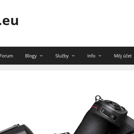
.eu
Forum
Blogy
Služby
Info
Môj účet