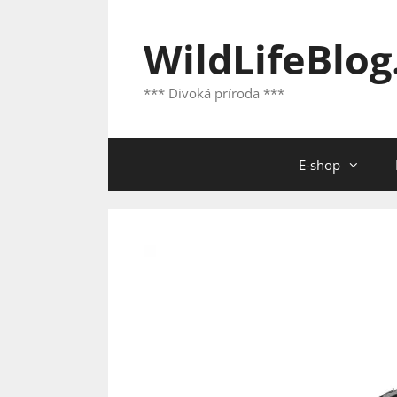
Preskočiť
na
WildLifeBlog
obsah
*** Divoká príroda ***
E-shop