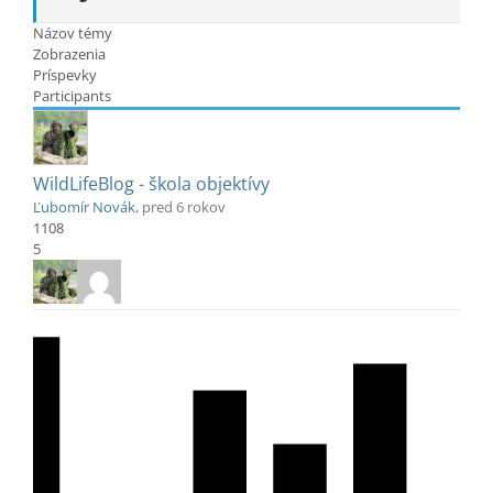
Názov témy
Zobrazenia
Príspevky
Participants
WildLifeBlog - škola objektívy
Ľubomír Novák
, pred 6 rokov
1108
5