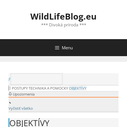
Preskočiť
na
WildLifeBlog.eu
obsah
*** Divoká príroda ***
Menu
POSTUPY
TECHNIKA A POMOCKY
OBJEKTÍVY
Upozornenia
Vyčistiť všetko
OBJEKTÍVY