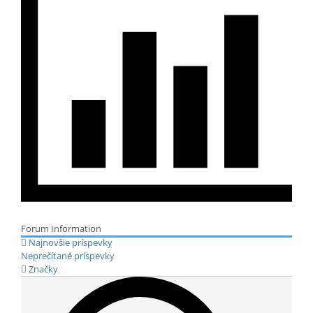
Forum Information
Najnovšie príspevky
Neprečítané príspevky
Značky