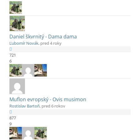
Daniel škvrnitý - Dama dama
Ľubomír Novák
, pred 4 roky
721
6
Muflon evropský - Ovis musimon
Rostislav Bartoň
, pred 6 rokov
877
9