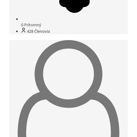
0
Prítomný
428
Členovia