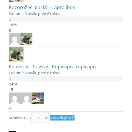
Kozorožec alpský - Capra ibex
Ľubomír Novák
, pred 6 rokov
1629
8
Kamzík vrchovský - Rupicapra rupicapra
Ľubomír Novák
, pred 6 rokov
2414
15
+1
Stránka 1 / 3
Nasledujúce