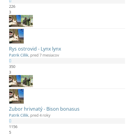
226
3
Rys ostrovid - Lynx lynx
Patrik Cillik
, pred 7 mesiacov
350
3
Zubor hrivnatý - Bison bonasus
Patrik Cillik
, pred 4 roky
1156
5