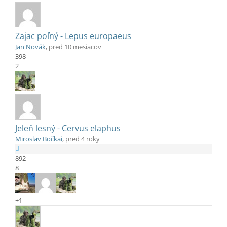
Zajac poľný - Lepus europaeus
Jan Novák
, pred 10 mesiacov
398
2
Jeleň lesný - Cervus elaphus
Miroslav Bočkai
, pred 4 roky
892
8
+1