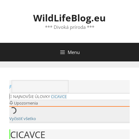
Preskočiť
na
WildLifeBlog.eu
obsah
*** Divoká príroda ***
Menu
NAJNOVŠIE ÚLOVKY
CICAVCE
Upozornenia
Vyčistiť všetko
CICAVCE