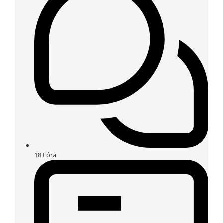
18
Fóra