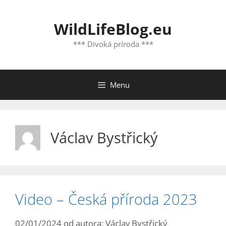
Preskočiť
na
WildLifeBlog.eu
obsah
*** Divoká príroda ***
Menu
Václav Bystřický
Video – Česká příroda 2023
02/01/2024
od autora:
Václav Bystřický