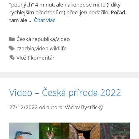
“pouhých” 4 minut, ale nakonec se mi to (i díky
rychlejším přechodům) přeci jen podařilo. Pořád
tam ale …
Čítať viac
Kategórie
Česká republika
,
Video
Značky
czechia
,
video
,
wildlife
Vložiť komentár
Video – Česká příroda 2022
27/12/2022
od autora:
Václav Bystřický