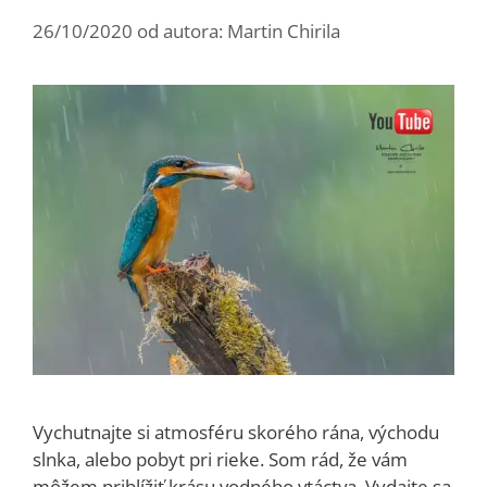
26/10/2020
od autora:
Martin Chirila
Vychutnajte si atmosféru skorého rána, východu
slnka, alebo pobyt pri rieke. Som rád, že vám
môžem priblížiť krásu vodného vtáctva. Vydajte sa