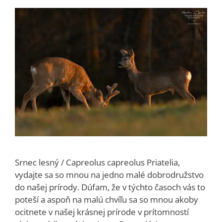
Srnec lesný / Capreolus capreolus Priatelia,
vydajte sa so mnou na jedno malé dobrodružstvo
do našej prírody. Dúfam, že v týchto časoch vás to
poteší a aspoň na malú chvíľu sa so mnou akoby
ocitnete v našej krásnej prírode v prítomností