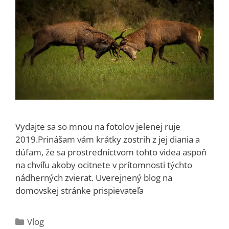
Vydajte sa so mnou na fotolov jelenej ruje
2019.Prinášam vám krátky zostrih z jej diania a
dúfam, že sa prostredníctvom tohto videa aspoň
na chvíľu akoby ocitnete v prítomnosti týchto
nádherných zvierat. Uverejnený blog na
domovskej stránke prispievateľa
Kategórie
Vlog