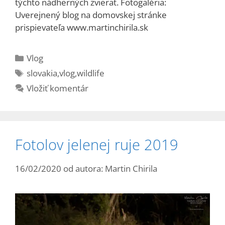
týchto nádherných zvierat. Fotogaléria:
Uverejnený blog na domovskej stránke
prispievateľa www.martinchirila.sk
Kategórie
Vlog
Značky
slovakia
,
vlog
,
wildlife
Vložiť komentár
Fotolov jelenej ruje 2019
16/02/2020
od autora:
Martin Chirila