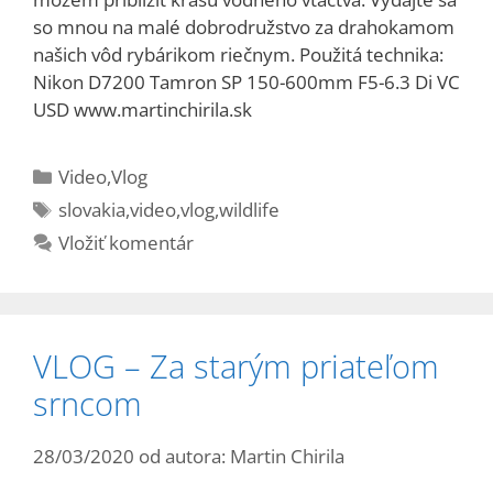
so mnou na malé dobrodružstvo za drahokamom
našich vôd rybárikom riečnym. Použitá technika:
Nikon D7200 Tamron SP 150-600mm F5-6.3 Di VC
USD www.martinchirila.sk
Kategórie
Video
,
Vlog
Značky
slovakia
,
video
,
vlog
,
wildlife
Vložiť komentár
VLOG – Za starým priateľom
srncom
28/03/2020
od autora:
Martin Chirila