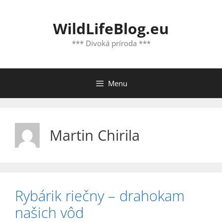
Preskočiť
na
WildLifeBlog.eu
obsah
*** Divoká príroda ***
Menu
Martin Chirila
Rybárik riečny – drahokam
našich vôd