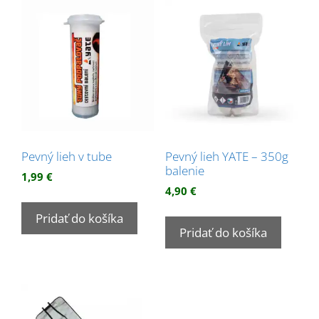
Pevný lieh v tube
Pevný lieh YATE – 350g
balenie
1,99
€
4,90
€
Pridať do košíka
Pridať do košíka