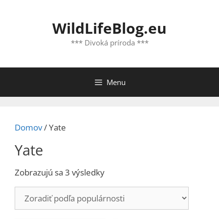
Preskočiť
na
WildLifeBlog.eu
obsah
*** Divoká príroda ***
Menu
Domov
/ Yate
Yate
Zoradené
Zobrazujú sa 3 výsledky
podľa
popularity