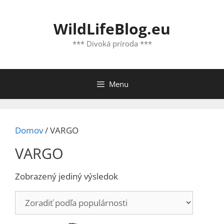
Preskočiť
na
WildLifeBlog.eu
obsah
*** Divoká príroda ***
Menu
Domov
/ VARGO
VARGO
Zobrazený jediný výsledok