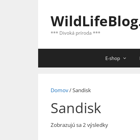
Preskočiť
na
WildLifeBlog
obsah
*** Divoká príroda ***
E-shop
Domov
/ Sandisk
Sandisk
Zoradené
Zobrazujú sa 2 výsledky
podľa