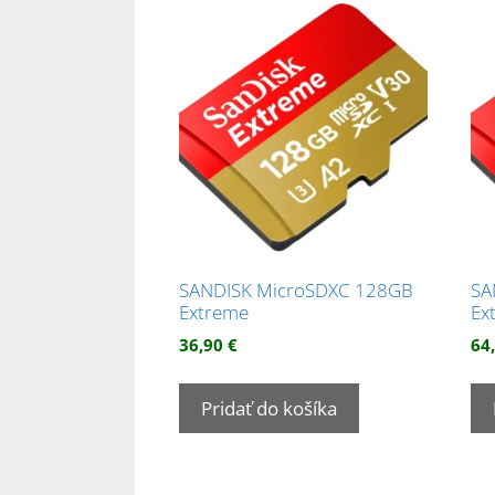
popularity
SANDISK MicroSDXC 128GB
SA
Extreme
Ex
36,90
€
64
Pridať do košíka