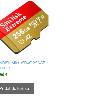
NDISK MicroSDXC 256GB
treme
,90
€
Pridať do košíka