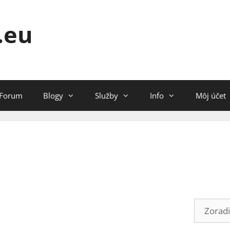
.eu
Forum
Blogy
Služby
Info
Môj účet