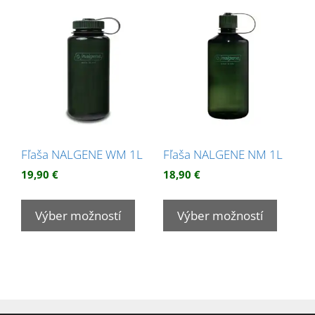
Fľaša NALGENE WM 1L
Fľaša NALGENE NM 1L
19,90
€
18,90
€
Tento
Tento
produkt
produk
Výber možností
Výber možností
má
má
viacero
viacer
variantov.
variant
Možnosti
Možnos
si
si