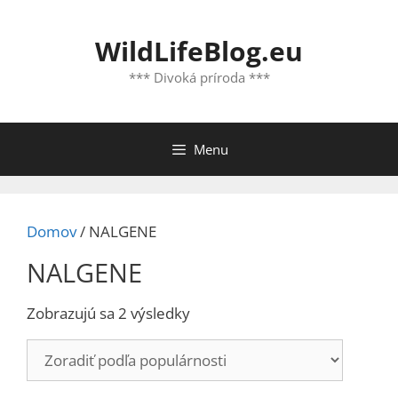
Preskočiť
na
WildLifeBlog.eu
obsah
*** Divoká príroda ***
Menu
Domov
/ NALGENE
NALGENE
Zoradené
Zobrazujú sa 2 výsledky
podľa
popularity