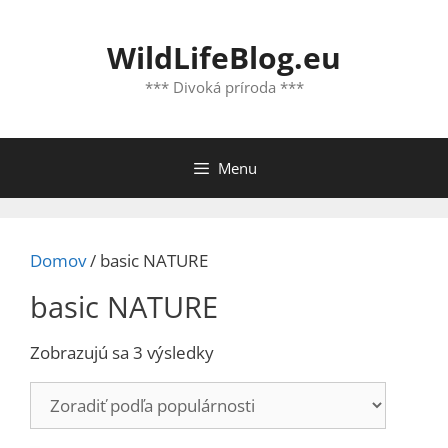
Preskočiť
na
WildLifeBlog.eu
obsah
*** Divoká príroda ***
Menu
Domov
/ basic NATURE
basic NATURE
Zoradené
Zobrazujú sa 3 výsledky
podľa
popularity