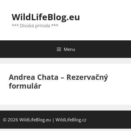
Preskočiť
na
WildLifeBlog.eu
obsah
*** Divoká príroda ***
Menu
Andrea Chata – Rezervačný
formulár
© 2026
WildLifeBlog.eu
|
WildLifeBlog.cz