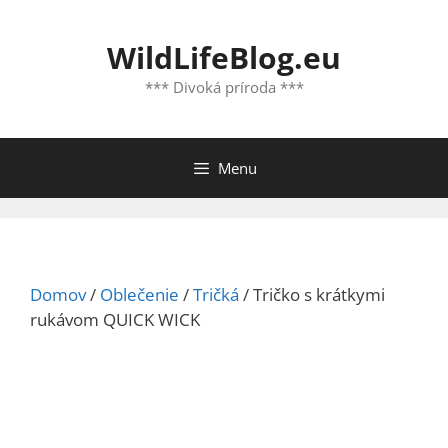
Preskočiť
na
WildLifeBlog.eu
obsah
*** Divoká príroda ***
Menu
Domov
/
Oblečenie
/
Tričká
/ Tričko s krátkymi
rukávom QUICK WICK