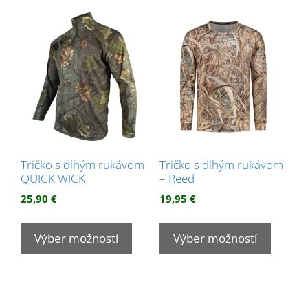
variantov.
Možnos
Možnosti
si
si
môžet
môžete
vybrať
vybrať
na
na
stránk
stránke
produk
produktu.
Tričko s dlhým rukávom
Tričko s dlhým rukávom
QUICK WICK
– Reed
25,90
€
19,95
€
Tento
Tento
produkt
produk
Výber možností
Výber možností
má
má
viacero
viacer
variantov.
variant
Možnosti
Možnos