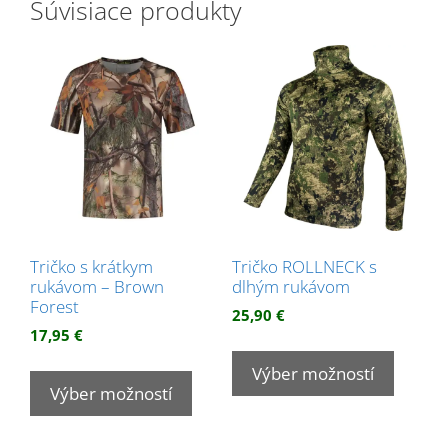
Súvisiace produkty
Tričko s krátkym
Tričko ROLLNECK s
rukávom – Brown
dlhým rukávom
Forest
25,90
€
17,95
€
Tento
Tento
produk
Výber možností
produkt
Výber možností
má
má
viacer
viacero
variant