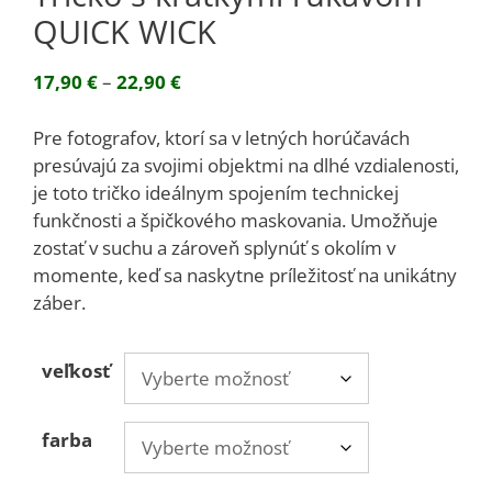
QUICK WICK
Price
17,90
€
–
22,90
€
range:
17,90 €
Pre fotografov, ktorí sa v letných horúčavách
through
presúvajú za svojimi objektmi na dlhé vzdialenosti,
22,90 €
je toto tričko ideálnym spojením technickej
funkčnosti a špičkového maskovania. Umožňuje
zostať v suchu a zároveň splynúť s okolím v
momente, keď sa naskytne príležitosť na unikátny
záber.
veľkosť
farba