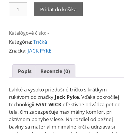
množstvo
Pridať do košíka
Tričko
s
krátkymi
Katalógové číslo:
-
rukávom
Kategória:
Tričká
QUICK
WICK
Značka:
JACK PYKE
Popis
Recenzie (0)
Ľahké a vysoko priedušné tričko s krátkym
rukávom od značky
Jack Pyke
. Vďaka pokročilej
technológii
FAST WICK
efektívne odvádza pot od
tela, čím zabezpečuje maximálny komfort pri
aktívnom pohybe v lese. Na rozdiel od bežnej
bavlny sa materiál minimálne krčí a udržiava si